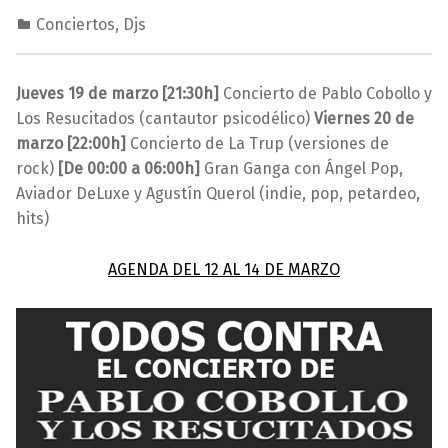
Conciertos
,
Djs
0
0
M
9
a
Jueves 19 de marzo [21:30h]
Concierto de Pablo Cobollo y
/
r
Los Resucitados (cantautor psicodélico)
Viernes 20 de
0
a
marzo [22:00h]
Concierto de La Trup (versiones de
3
v
rock)
[De 00:00 a 06:00h]
Gran Ganga con Ángel Pop,
/
i
Aviador DeLuxe y Agustín Querol (indie, pop, petardeo,
2
l
hits)
0
l
2
a
AGENDA DEL 12 AL 14 DE MARZO
0
s