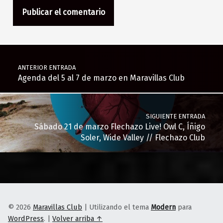
Navegación de entradas
ANTERIOR ENTRADA
Agenda del 5 al 7 de marzo en Maravillas Club
SIGUIENTE ENTRADA
Sábado 21 de marzo Flechazo Live! Owl C, Íñigo
Soler, Wide Valley // Flechazo Club
© 2026
Maravillas Club
|
Utilizando el tema
Modern
para
WordPress
.
|
Volver arriba ↑