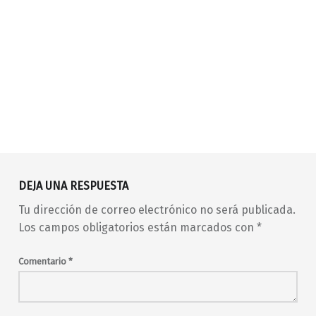
Volver a la navegación principal
abierto toda la noche
Ángel Pop
DEJA UNA RESPUESTA
Aviador Deluxe.
barrio de Malasaña
Tu dirección de correo electrónico no será publicada.
barrio de Maravillas
cantautor
clásicos
Los campos obligatorios están marcados con
*
club
clubbing
concierto
conciertos
covers
en vivo
Comentario
*
entrada libre
gay
gay friendly
gran ganga
grandes éxitos
jueves
La Trup
live