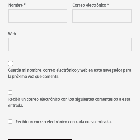
Madrid
malasaña
Nombre
*
Correo electrónico
*
Maravillas
Maravillas Club
music
música
música en directo
musica en vivo
noche
Pablo Cobollo
Web
Pablo Cobollo y los resucitados
pop español
psicodelia
rock clásico
salir
salir en viernes
salir jueves
salir por Madrid
salir por malasaña
Guarda mi nombre, correo electrónico y web en este navegador para
toda la noche
la próxima vez que comente.
versiones
viernes
viernes noche
Recibir un correo electrónico con los siguientes comentarios a esta
entrada.
Recibir un correo electrónico con cada nueva entrada.