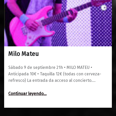
Milo Mateu
0
01/08/2023
Maravillas
Sábado 9 de septiembre 21h • MILO MATEU •
Anticipada 10€ • Taquilla 12€ (todas con cerveza-
refresco) La entrada da acceso al concierto.…
“Milo Mateu”
Continuar leyendo
…