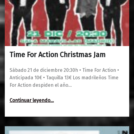
Time For Action Christmas Jam
0
01/10/2024
Maravillas
Sábado 21 de diciembre 20:30h • Time For Action •
Anticipada 10€ • Taquilla 13€ Los madrileños Time
For Action despiden el año…
“Time For Action Christmas Jam”
Continuar leyendo
…