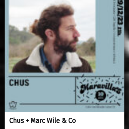
Chus + Marc Wile & Co
0
16/11/2023
Maravillas