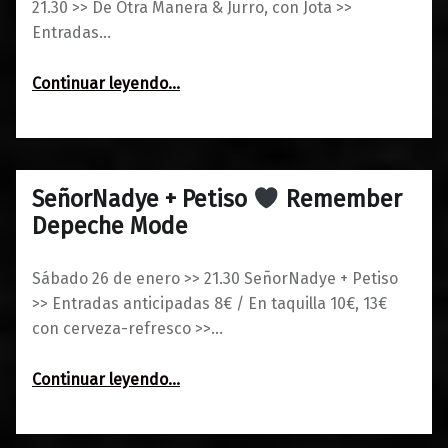
21.30 >> De Otra Manera & Jurro, con Jota >>
Entradas…
“De Otra Manera
Continuar leyendo
…
Chiaroscuro by ECDD”
SeñorNadye + Petiso
Remember
0
22/01/2019
Maravillas
Depeche Mode
Sábado 26 de enero >> 21.30 SeñorNadye + Petiso
>> Entradas anticipadas 8€ / En taquilla 10€, 13€
con cerveza-refresco >>…
“SeñorNadye + Petiso
Continuar leyendo
…
Remember Depeche Mode”