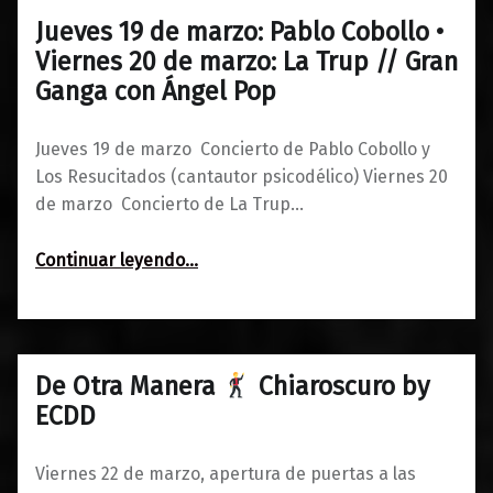
Jueves 19 de marzo: Pablo Cobollo •
0
09/03/2020
Maravillas
Viernes 20 de marzo: La Trup // Gran
Ganga con Ángel Pop
Jueves 19 de marzo Concierto de Pablo Cobollo y
Los Resucitados (cantautor psicodélico) Viernes 20
de marzo Concierto de La Trup…
Continuar leyendo
…
“Jueves 19 de marzo: Pablo Cobollo • Viernes 20 de marzo: La Trup // Gran Ganga con Ángel Pop”
De Otra Manera
Chiaroscuro by
0
12/03/2019
Maravillas
ECDD
Viernes 22 de marzo, apertura de puertas a las