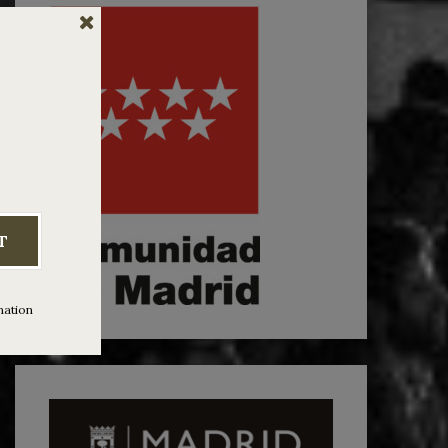
T
mation