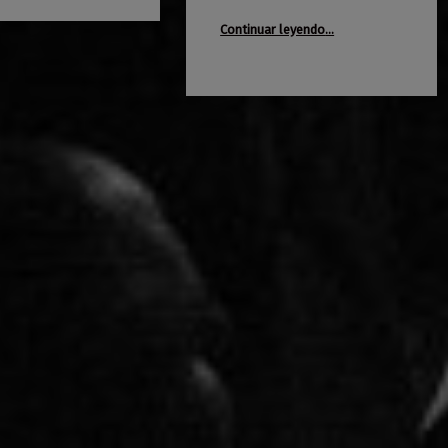
“Era Paraíso + Marcú”
Continuar leyendo
…