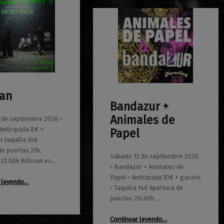
man
Bandazur +
0
01/06/2026
Maravillas
Animales de
1 de septiembre 2026 •
 Anticipada 8€ +
Papel
n taquilla 10€
de puertas 21h,
Sábado 12 de septiembre 2026
 21:30h Billman es…
• Bandazur + Animales de
“Billman”
Papel • Anticipada 10€ + gastos
 leyendo
…
• Taquilla 14€ Apertura de
puertas 20:30h,…
“Bandazur + Animales de Papel”
Continuar leyendo
…