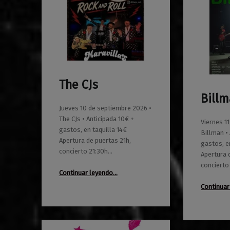
The CJs
0
01/06/2026
Maravillas
Bill
0
01/06/2026
Maravillas
Jueves 10 de septiembre 2026 •
The CJs • Anticipada 10€ +
Viernes 1
gastos, en taquilla 14€
Billman •
Apertura de puertas 21h,
gastos, e
concierto 21:30h…
Apertura 
concierto
“The CJs”
Continuar leyendo
…
Continuar