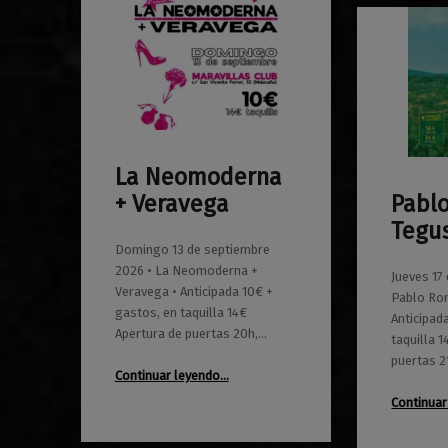
La Neomoderna
0
01/06/2026
Maravillas
+ Veravega
Pabl
0
01/06/2026
Maravillas
Tegu
Domingo 13 de septiembre
2026 • La Neomoderna +
Jueves 17
Veravega • Anticipada 10€ +
Pablo Ro
gastos, en taquilla 14€
Anticipad
Apertura de puertas 20h,…
taquilla 
puertas 2
“La Neomoderna + Veravega”
Continuar leyendo
…
Continuar