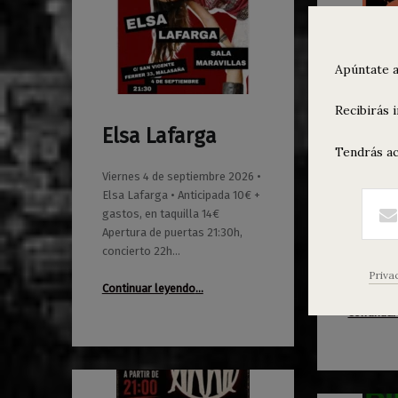
Apúntate a
Recibirás 
Elsa Lafarga
MAZO
0
0
01/06/2026
Maravillas
01/06/2026
Maravillas
Tendrás ac
Bión
Viernes 4 de septiembre 2026 •
Elsa Lafarga • Anticipada 10€ +
Sábado 5 
gastos, en taquilla 14€
MAZO: Señ
Apertura de puertas 21:30h,
Crymm • A
concierto 22h…
gastos, t
de puerta
Priva
“Elsa Lafarga”
Continuar leyendo
…
Continuar