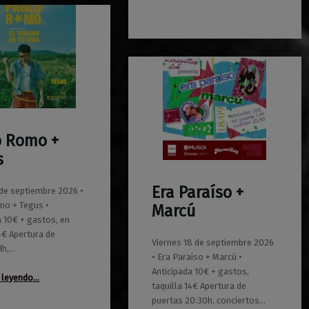
o Romo +
s
Era Paraíso +
 de septiembre 2026 •
0
01/06/2026
Maravillas
mo + Tegus •
Marcú
a 10€ + gastos, en
14€ Apertura de
Viernes 18 de septiembre 2026
1h,…
• Era Paraíso + Marcú •
Anticipada 10€ + gastos,
“Pablo Romo + Tegus”
 leyendo
…
taquilla 14€ Apertura de
puertas 20:30h, conciertos…