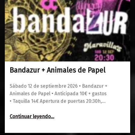
Bandazur + Animales de Papel
0
01/06/2026
Maravillas
Sábado 12 de septiembre 2026 • Bandazur +
Animales de Papel • Anticipada 10€ + gastos
• Taquilla 14€ Apertura de puertas 20:30h,…
“Bandazur + Animales de Papel”
Continuar leyendo
…