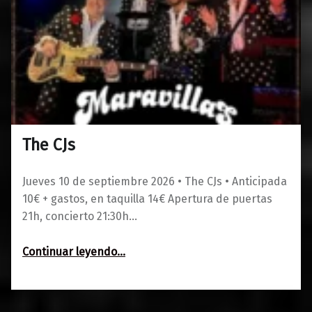
The CJs
0
01/06/2026
Maravillas
Jueves 10 de septiembre 2026 • The CJs • Anticipada
10€ + gastos, en taquilla 14€ Apertura de puertas
21h, concierto 21:30h…
“The CJs”
Continuar leyendo
…