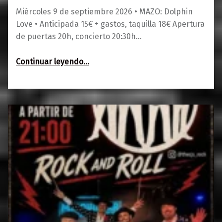
Miércoles 9 de septiembre 2026 • MAZO: Dolphin
Love • Anticipada 15€ + gastos, taquilla 18€ Apertura
de puertas 20h, concierto 20:30h…
“MAZO: Dolphin Love”
Continuar leyendo
…