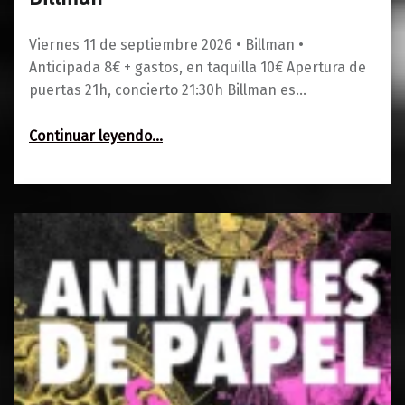
0
01/06/2026
Maravillas
Viernes 11 de septiembre 2026 • Billman •
Anticipada 8€ + gastos, en taquilla 10€ Apertura de
puertas 21h, concierto 21:30h Billman es…
“Billman”
Continuar leyendo
…