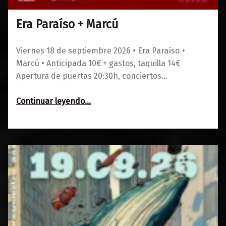
Era Paraíso + Marcú
0
01/06/2026
Maravillas
Viernes 18 de septiembre 2026 • Era Paraíso +
Marcú • Anticipada 10€ + gastos, taquilla 14€
Apertura de puertas 20:30h, conciertos…
“Era Paraíso + Marcú”
Continuar leyendo
…