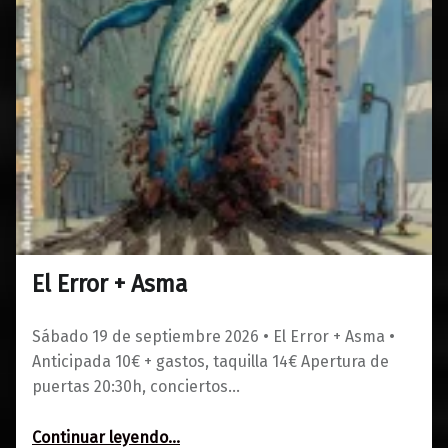
El Error + Asma
0
01/06/2026
Maravillas
Sábado 19 de septiembre 2026 • El Error + Asma •
Anticipada 10€ + gastos, taquilla 14€ Apertura de
puertas 20:30h, conciertos…
“El Error + Asma”
Continuar leyendo
…