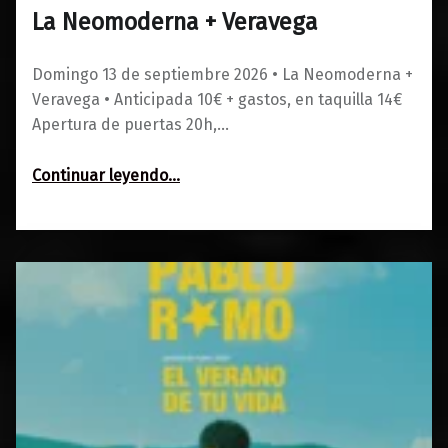
La Neomoderna + Veravega
0
01/06/2026
Maravillas
Domingo 13 de septiembre 2026 • La Neomoderna +
Veravega • Anticipada 10€ + gastos, en taquilla 14€
Apertura de puertas 20h,…
“La Neomoderna + Veravega”
Continuar leyendo
…