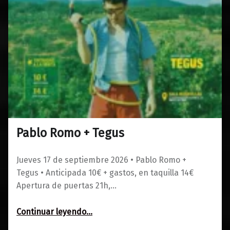
Pablo Romo + Tegus
0
01/06/2026
Maravillas
Jueves 17 de septiembre 2026 • Pablo Romo +
Tegus • Anticipada 10€ + gastos, en taquilla 14€
Apertura de puertas 21h,…
“Pablo Romo + Tegus”
Continuar leyendo
…