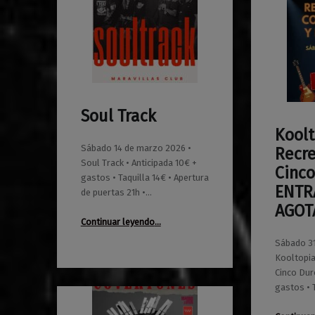
Soul Track
0
01/02/2026
Maravillas
Koolt
0
01/12/2025
Maravillas
Sábado 14 de marzo 2026 •
Recre
Soul Track • Anticipada 10€ +
Cinco
gastos • Taquilla 14€ • Apertura
ENTR
de puertas 21h •…
AGOT
“Soul Track”
Continuar leyendo
…
Sábado 31
Kooltopia
Cinco Dur
gastos • 