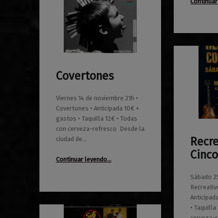
Continuar
Covertones
0
01/10/2025
Maravillas
Viernes 14 de noviembre 21h •
Covertones • Anticipada 10€ +
gastos • Taquilla 12€ • Todas
con cerveza-refresco Desde la
Recre
ciudad de…
0
01/08/2025
Maravillas
Cinco
“Covertones”
Continuar leyendo
…
Sábado 25
Recreativ
Anticipad
• Taquilla
cerveza-