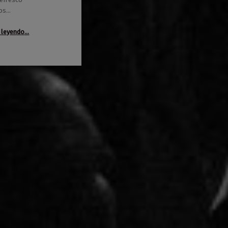
vos…
“Recreativos con Cinco Duros”
 leyendo
…