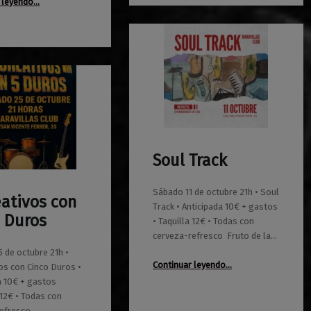
 leyendo
…
Soul Track
0
01/08/2025
Maravillas
Sábado 11 de octubre 21h • Soul
ativos con
Track • Anticipada 10€ + gastos
 Duros
• Taquilla 12€ • Todas con
cerveza-refresco Fruto de la…
 de octubre 21h •
“Soul Track”
Continuar leyendo
…
os con Cinco Duros •
a 10€ + gastos
 12€ • Todas con
refresco