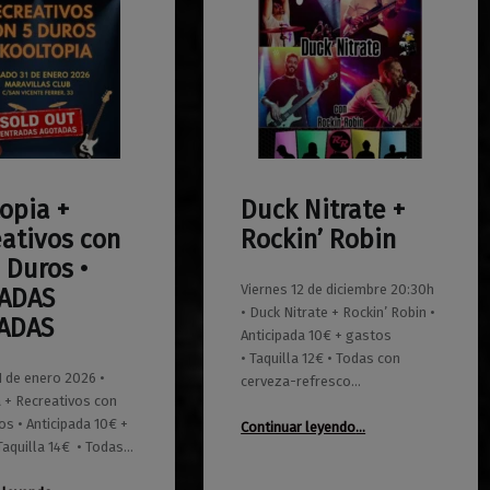
opia +
Duck Nitrate +
0
01/11/2025
Maravillas
ativos con
Rockin’ Robin
 Duros •
Viernes 12 de diciembre 20:30h
ADAS
• Duck Nitrate + Rockin’ Robin •
ADAS
Anticipada 10€ + gastos
• Taquilla 12€ • Todas con
 de enero 2026 •
cerveza-refresco…
 + Recreativos con
“Duck Nitrate + Rockin’ Robin”
os • Anticipada 10€ +
Continuar leyendo
…
Taquilla 14€ • Todas…
“Kooltopia + Recreativos con Cinco Duros • ENTRADAS AGOTADAS”