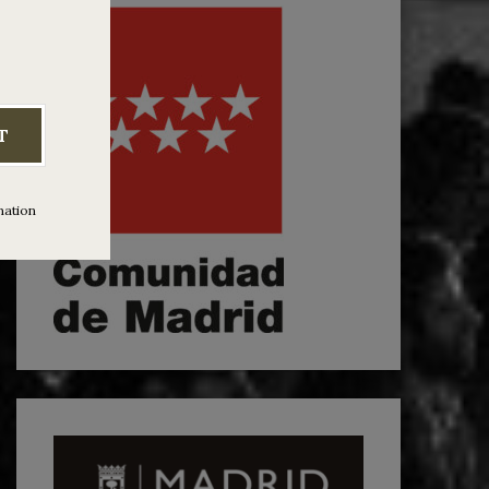
T
mation