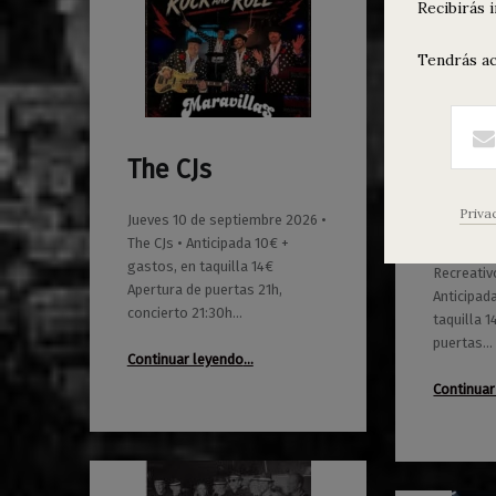
Recibirás 
Tendrás ac
The CJs
Recre
0
0
01/06/2026
Maravillas
01/04/2026
Maravillas
Cinco
Priva
Jueves 10 de septiembre 2026 •
The CJs • Anticipada 10€ +
Viernes 2
gastos, en taquilla 14€
Recreativ
Apertura de puertas 21h,
Anticipad
concierto 21:30h…
taquilla 
puertas…
“The CJs”
Continuar leyendo
…
Continuar