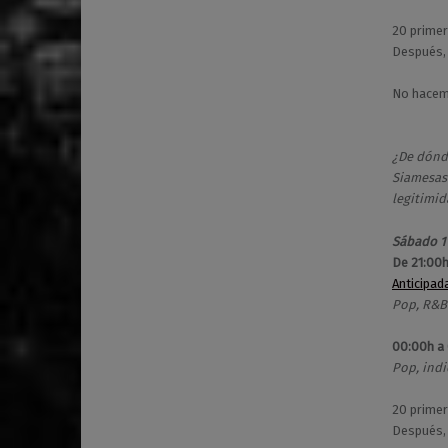
20 primer
Después, 
No hacemo
¿De dónd
Siamesas 
legitimid
Sábado 1
De 21:00h
Anticipad
Pop, R&B
00:00h a
Pop, indi
20 primer
Después, 