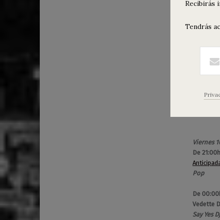
0
0
Recibirás 
8
Homenaje 
/
Tendrás ac
Gut Derb
1
2
Jueves 9 
/
21:00h
Ho
2
Anticipad
0
La Estrel
2
Entradas
1
Priva
Viernes 1
De 21:00h
Anticipad
Pop
De 00:00
Vedette D
Say Yes D