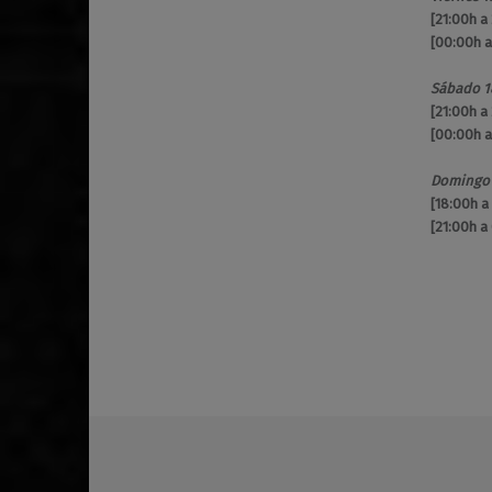
[21:00h a
[00:00h 
Sábado 1
[21:00h a
[00:00h 
Domingo 
[18:00h a
[21:00h a
Volver a la navegación principal
barrio de Malasaña
Buenatarde
Caballo Prieto Azabache
Caliza
conciertos
cultura segura
Dj
djs
drag queens
drags