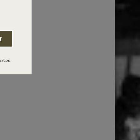
e Cuatro,
T
mation