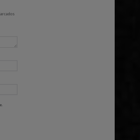
marcados
e.