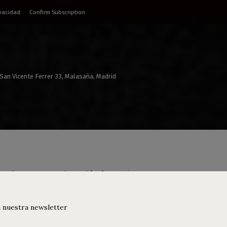
ivacidad
Confirm Subscription
 San Vicente Ferrer 33, Malasaña, Madrid
nda 9-12 de diciembre y avance
 nuestra newsletter
rtos
,
Djs
,
Drags