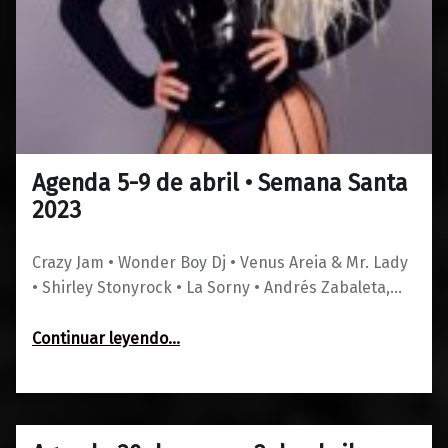
Agenda 5-9 de abril • Semana Santa
0
03/04/2023
Maravillas
2023
Crazy Jam • Wonder Boy Dj • Venus Areia & Mr. Lady
• Shirley Stonyrock • La Sorny • Andrés Zabaleta,…
“Agenda 5-9 de abril • Semana Santa 2023”
Continuar leyendo
…