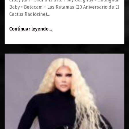
Baby • Betacam + Las Retamas (20 Aniversario de El
Cactus Radiozine)…
“Agenda 13-16 de abril”
Continuar leyendo
…