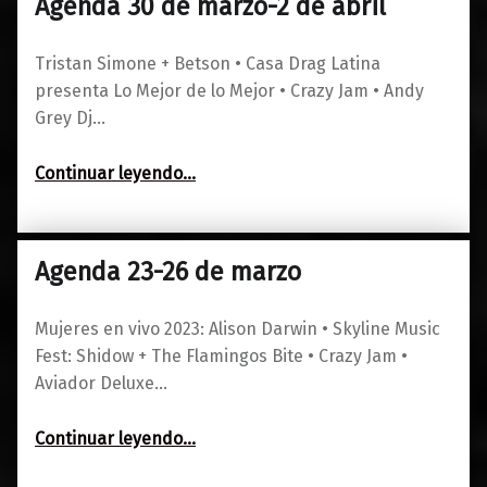
Agenda 30 de marzo-2 de abril
0
28/03/2023
Maravillas
Tristan Simone + Betson • Casa Drag Latina
presenta Lo Mejor de lo Mejor • Crazy Jam • Andy
Grey Dj…
“Agenda 30 de marzo-2 de abril”
Continuar leyendo
…
Agenda 23-26 de marzo
0
21/03/2023
Maravillas
Mujeres en vivo 2023: Alison Darwin • Skyline Music
Fest: Shidow + The Flamingos Bite • Crazy Jam •
Aviador Deluxe…
“Agenda 23-26 de marzo”
Continuar leyendo
…