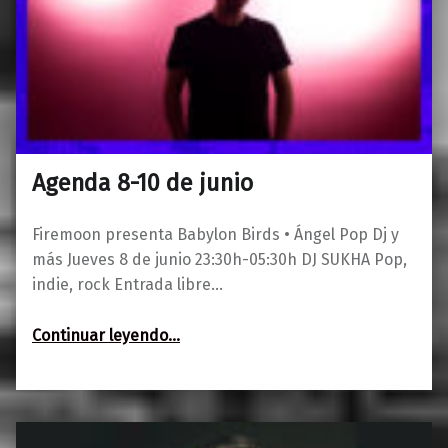
Agenda 8-10 de junio
0
05/06/2023
Maravillas
Firemoon presenta Babylon Birds • Ángel Pop Dj y
más Jueves 8 de junio 23:30h-05:30h DJ SUKHA Pop,
indie, rock Entrada libre…
“Agenda 8-10 de junio”
Continuar leyendo
…