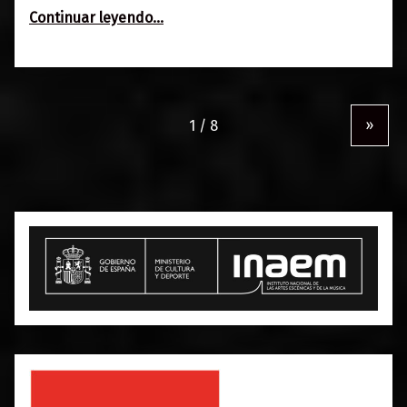
“Agenda 8-12 marzo”
Continuar leyendo
…
»