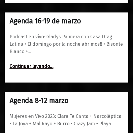
Agenda 16-19 de marzo
0
13/03/2023
Maravillas
Podcast en vivo: Gladys Palmera con Casa Drag
Latina • El domingo por la noche abrimos!! • Bisonte
Blanco +…
“Agenda 16-19 de marzo”
Continuar leyendo
…
Agenda 8-12 marzo
0
06/03/2023
Maravillas
Mujeres en Vivo 2023: Clara Te Canta + Narcoléptica
• La Joya + Mal Rayo + Burro • Crazy Jam • Playa…