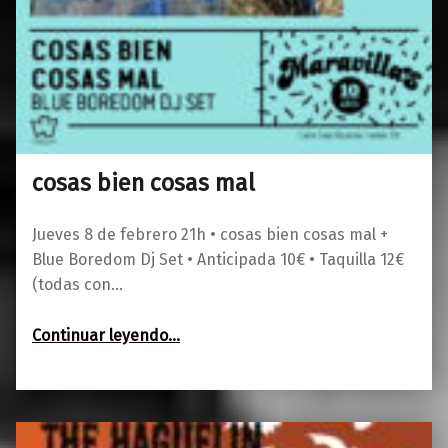
cosas bien cosas mal
0
17/01/2024
Maravillas
Jueves 8 de febrero 21h • cosas bien cosas mal +
Blue Boredom Dj Set • Anticipada 10€ • Taquilla 12€
(todas con…
“cosas bien cosas mal”
Continuar leyendo
…