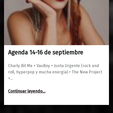
Agenda 14-16 de septiembre
0
12/09/2023
Maravillas
Charly Bit Me + VauBoy + Junta Urgente (rock and
roll, hyperpop y mucha energía) • The New Project
+…
“Agenda 14-16 de septiembre”
Continuar leyendo
…