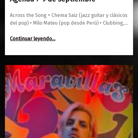
0
05/09/2023
Maravillas
Across the Song + Chema Saiz (jazz guitar y clásicos
del pop) • Milo Mateu (pop desde Perú) • Clubbing,…
“Agenda 7-9 de septiembre”
Continuar leyendo
…