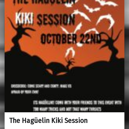
The Hagüelin Kiki Session
0
13/09/2023
Maravillas