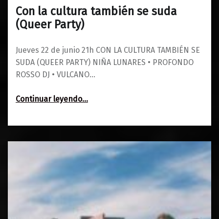
Con la cultura también se suda
0
22/05/2023
Maravillas
(Queer Party)
Jueves 22 de junio 21h CON LA CULTURA TAMBIÉN SE
SUDA (QUEER PARTY) NIÑA LUNARES • PROFONDO
ROSSO DJ • VULCANO…
“Con la cultura también se suda (Queer Party)”
Continuar leyendo
…