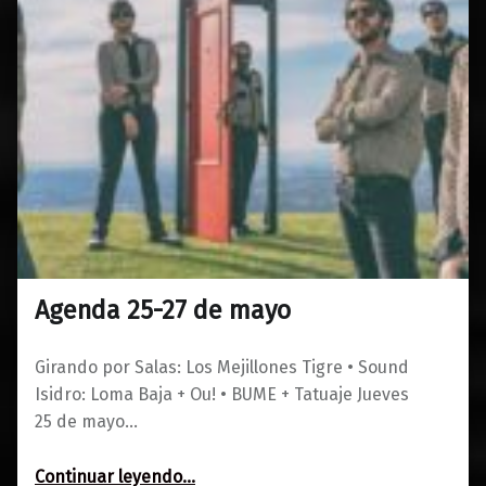
Agenda 25-27 de mayo
0
21/05/2023
Maravillas
Girando por Salas: Los Mejillones Tigre • Sound
Isidro: Loma Baja + Ou! • BUME + Tatuaje Jueves
25 de mayo…
“Agenda 25-27 de mayo”
Continuar leyendo
…