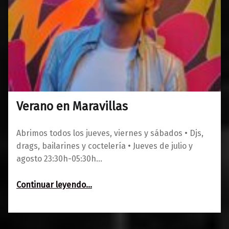
Verano en Maravillas
0
27/07/2023
Maravillas
Abrimos todos los jueves, viernes y sábados • Djs,
drags, bailarines y coctelería • Jueves de julio y
agosto 23:30h-05:30h…
“Verano en Maravillas”
Continuar leyendo
…