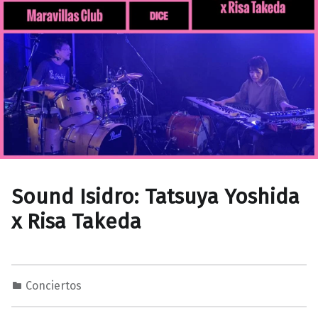
Sound Isidro: Tatsuya Yoshida
x Risa Takeda
Conciertos
0
0
M