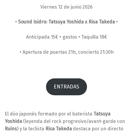
1
a
Viernes 12 de junio 2026
/
r
0
a
•
Sound Isidro: Tatsuya Yoshida x Risa Takeda
•
5
v
/
i
Anticipada 15€ + gastos • Taquilla 18€
2
l
0
l
• Apertura de puertas 21h, concierto 21:30h
2
a
6
s
ENTRADAS
El dúo japonés formado por el baterista
Tatsuya
Yoshida
(leyenda del rock progresivo/avant-garde con
Ruins
) y la teclista
Risa Takeda
destaca por un directo