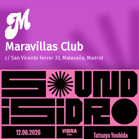
Maravillas Club
c/ San Vicente Ferrer 33, Malasaña, Madrid