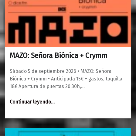
MAZO: Señora Biónica + Crymm
0
01/06/2026
Maravillas
Sábado 5 de septiembre 2026 • MAZO: Señora
Biónica + Crymm • Anticipada 15€ + gastos, taquilla
18€ Apertura de puertas 20:30h,…
“MAZO: Señora Biónica + Crymm”
Continuar leyendo
…