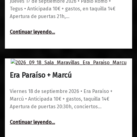
Jueves 17 de septiembre 2026 • Pablo Romo +
Tegus • Anticipada 10€ + gastos, en taquilla 14€
Apertura de puertas 21h,…
“Pablo Romo + Tegus”
Continuar leyendo
…
Era Paraíso + Marcú
0
01/06/2026
Maravillas
Viernes 18 de septiembre 2026 • Era Paraíso +
Marcú • Anticipada 10€ + gastos, taquilla 14€
Apertura de puertas 20:30h, conciertos…
“Era Paraíso + Marcú”
Continuar leyendo
…