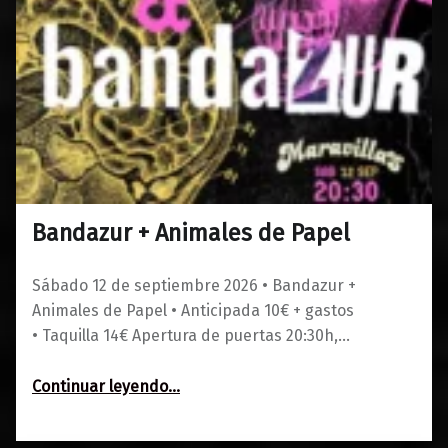
Bandazur + Animales de Papel
0
01/06/2026
Maravillas
Sábado 12 de septiembre 2026 • Bandazur +
Animales de Papel • Anticipada 10€ + gastos
• Taquilla 14€ Apertura de puertas 20:30h,…
“Bandazur + Animales de Papel”
Continuar leyendo
…