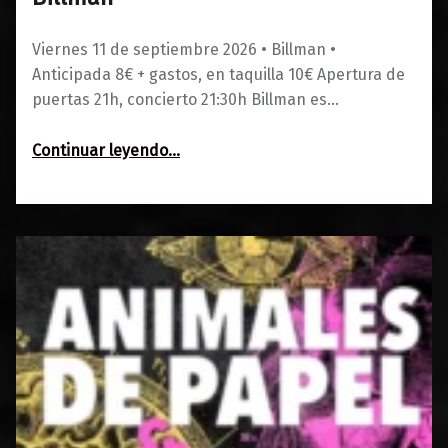
0
01/06/2026
Maravillas
Viernes 11 de septiembre 2026 • Billman •
Anticipada 8€ + gastos, en taquilla 10€ Apertura de
puertas 21h, concierto 21:30h Billman es…
“Billman”
Continuar leyendo
…