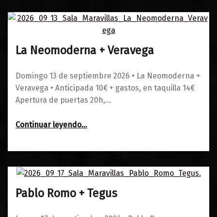
La Neomoderna + Veravega
0
01/06/2026
Maravillas
Domingo 13 de septiembre 2026 • La Neomoderna +
Veravega • Anticipada 10€ + gastos, en taquilla 14€
Apertura de puertas 20h,…
“La Neomoderna + Veravega”
Continuar leyendo
…
Pablo Romo + Tegus
0
01/06/2026
Maravillas