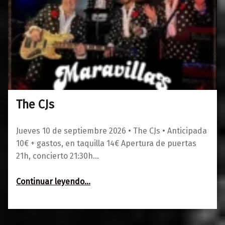
The CJs
0
01/06/2026
Maravillas
Jueves 10 de septiembre 2026 • The CJs • Anticipada
10€ + gastos, en taquilla 14€ Apertura de puertas
21h, concierto 21:30h…
“The CJs”
Continuar leyendo
…