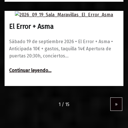
El Error + Asma
0
01/06/2026
Maravillas
Sábado 19 de septiembre 2026 • El Error + Asma •
Anticipada 10€ + gastos, taquilla 14€ Apertura de
puertas 20:30h, conciertos…
“El Error + Asma”
Continuar leyendo
…
»