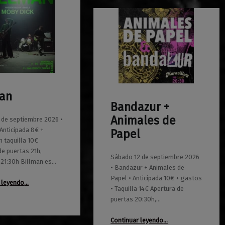
man
Bandazur +
0
01/06/2026
Maravillas
Animales de
1 de septiembre 2026 •
 Anticipada 8€ +
Papel
n taquilla 10€
de puertas 21h,
Sábado 12 de septiembre 2026
 21:30h Billman es…
• Bandazur + Animales de
“Billman”
Papel • Anticipada 10€ + gastos
 leyendo
…
• Taquilla 14€ Apertura de
puertas 20:30h,…
“Bandazur + Animales de Papel”
Continuar leyendo
…