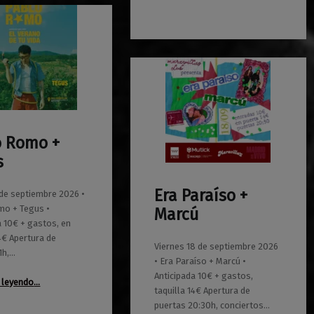
o Romo +
s
Era Paraíso +
 de septiembre 2026 •
0
01/06/2026
Maravillas
mo + Tegus •
Marcú
a 10€ + gastos, en
14€ Apertura de
Viernes 18 de septiembre 2026
1h,…
• Era Paraíso + Marcú •
Anticipada 10€ + gastos,
“Pablo Romo + Tegus”
 leyendo
…
taquilla 14€ Apertura de
puertas 20:30h, conciertos…