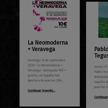
La Neomoderna
0
01/06/2026
Maravillas
+ Veravega
Pabl
0
01/06/2026
Maravillas
Tegu
Domingo 13 de septiembre
2026 • La Neomoderna +
Jueves 17
Veravega • Anticipada 10€ +
Pablo Ro
gastos, en taquilla 14€
Anticipad
Apertura de puertas 20h,…
taquilla 
puertas 2
“La Neomoderna + Veravega”
Continuar leyendo
…
Continuar