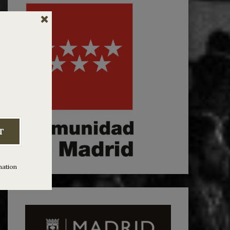
T
mation