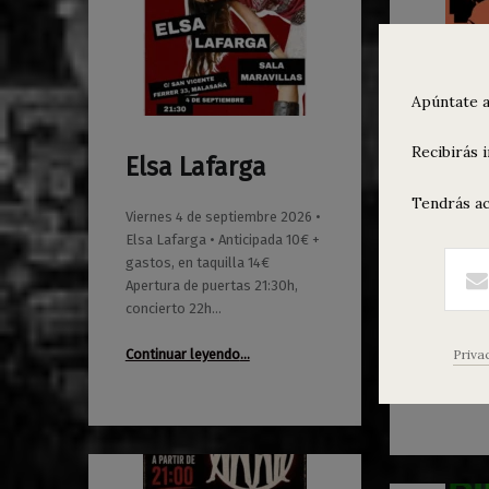
Apúntate a
Recibirás 
Elsa Lafarga
MAZO
0
0
01/06/2026
Maravillas
01/06/2026
Maravillas
Bión
Tendrás ac
Viernes 4 de septiembre 2026 •
Elsa Lafarga • Anticipada 10€ +
Sábado 5 
gastos, en taquilla 14€
MAZO: Señ
Apertura de puertas 21:30h,
Crymm • A
concierto 22h…
gastos, t
de puerta
“Elsa Lafarga”
Continuar leyendo
…
Priva
Continuar