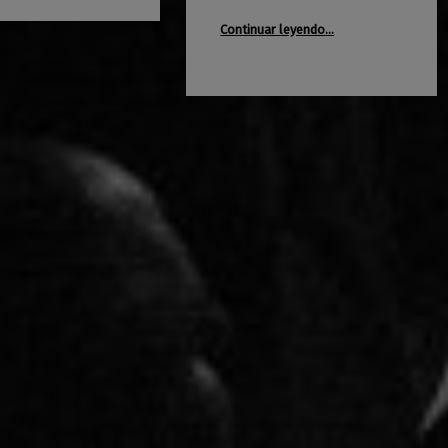
“Era Paraíso + Marcú”
Continuar leyendo
…