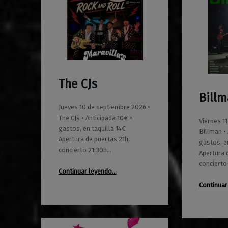
The CJs
0
01/06/2026
Maravillas
Bill
0
01/06/2026
Maravillas
Jueves 10 de septiembre 2026 •
The CJs • Anticipada 10€ +
Viernes 1
gastos, en taquilla 14€
Billman •
Apertura de puertas 21h,
gastos, e
concierto 21:30h…
Apertura 
concierto
“The CJs”
Continuar leyendo
…
Continuar