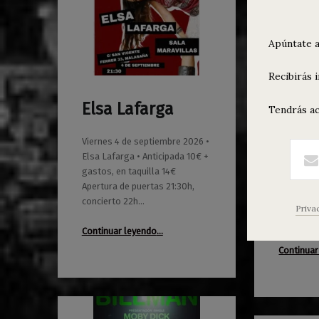
Apúntate a
Recibirás 
Elsa Lafarga
MAZO
Tendrás ac
0
0
01/06/2026
Maravillas
01/06/2026
Maravillas
Bión
Viernes 4 de septiembre 2026 •
Elsa Lafarga • Anticipada 10€ +
Sábado 5 
gastos, en taquilla 14€
MAZO: Señ
Apertura de puertas 21:30h,
Crymm • A
concierto 22h…
gastos, t
Priva
de puerta
“Elsa Lafarga”
Continuar leyendo
…
Continuar