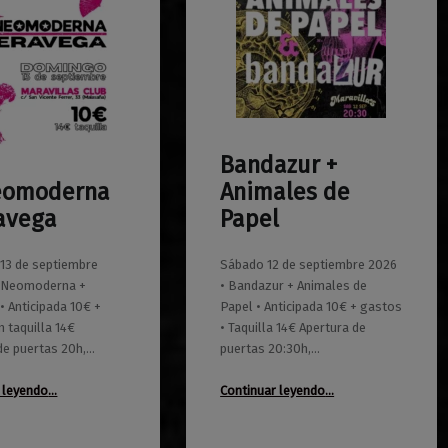
Bandazur +
0
01/06/2026
Maravillas
eomoderna
Animales de
ravega
Papel
13 de septiembre
Sábado 12 de septiembre 2026
a Neomoderna +
• Bandazur + Animales de
• Anticipada 10€ +
Papel • Anticipada 10€ + gastos
n taquilla 14€
• Taquilla 14€ Apertura de
de puertas 20h,…
puertas 20:30h,…
“La Neomoderna + Veravega”
“Bandazur + Animales de Papel”
 leyendo
…
Continuar leyendo
…