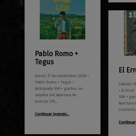
Pablo Romo +
0
01/06/2026
Maravillas
Tegus
El Er
0
01/06/2026
Maravillas
Jueves 17 de septiembre 2026 •
Pablo Romo + Tegus •
Sábado 1
Anticipada 10€ + gastos, en
• El Error
taquilla 14€ Apertura de
10€ + gas
puertas 21h,…
Apertura 
conciert
“Pablo Romo + Tegus”
Continuar leyendo
…
Continuar