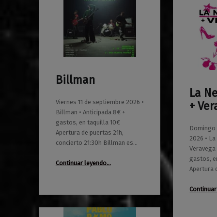
Billman
0
01/06/2026
Maravillas
La N
0
01/06/2026
Maravillas
Viernes 11 de septiembre 2026 •
+ Ve
Billman • Anticipada 8€ +
gastos, en taquilla 10€
Domingo 
Apertura de puertas 21h,
2026 • L
concierto 21:30h Billman es…
Veravega 
“Billman”
gastos, e
Continuar leyendo
…
Apertura 
Continuar