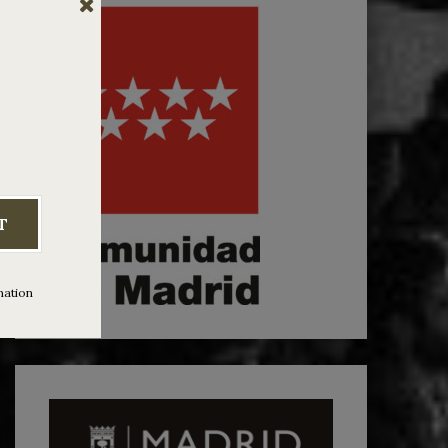
T
mation