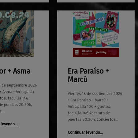
ror + Asma
Era Paraíso +
0
01/06/2026
Maravillas
Marcú
9 de septiembre 2026
 + Asma • Anticipada
Viernes 18 de septiembre 2026
tos, taquilla 14€
• Era Paraíso + Marcú •
de puertas 20:30h,
Anticipada 10€ + gastos,
os…
taquilla 14€ Apertura de
puertas 20:30h, conciertos…
“El Error + Asma”
 leyendo
…
“Era Paraíso + Marcú”
Continuar leyendo
…