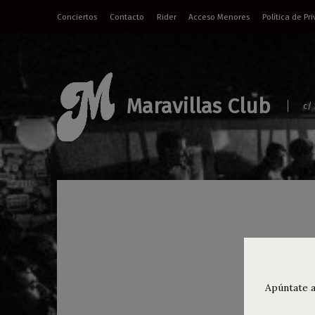
Conciertos
Contacto
Rider
Acceso Menores
Política de Pr
Maravillas Club
c/
Con
Apúntate a
Thank you
Volver a la navegación principal