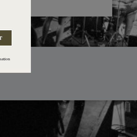
T
mation