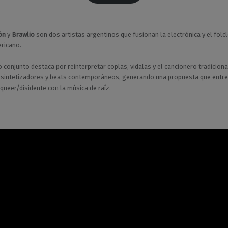
ón
y
Brawlio
son dos artistas argentinos que fusionan la electrónica y el folc
ricano.
o conjunto destaca por reinterpretar coplas, vidalas y el cancionero tradiciona
sintetizadores y beats contemporáneos, generando una propuesta que entre
 queer/disidente con la música de raíz.