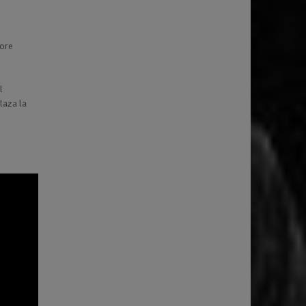
lore
l
laza la