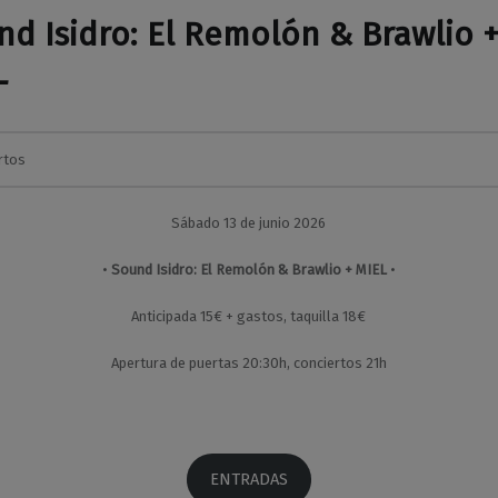
nd Isidro: El Remolón & Brawlio 
L
rtos
M
a
Sábado 13 de junio 2026
r
a
•
Sound Isidro: El Remolón & Brawlio + MIEL
•
v
i
Anticipada 15€ + gastos, taquilla 18€
l
l
Apertura de puertas 20:30h, conciertos 21h
a
s
ENTRADAS