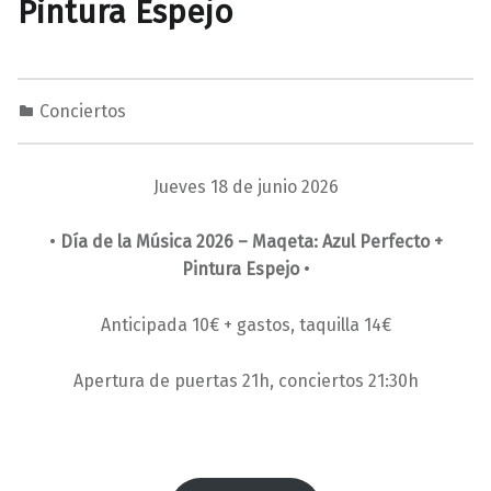
Pintura Espejo
Conciertos
0
0
M
1
a
Jueves 18 de junio 2026
/
r
0
a
•
Día de la Música 2026 –
Maqeta: Azul Perfecto +
5
v
Pintura Espejo
•
/
i
2
l
Anticipada 10€ + gastos, taquilla 14€
0
l
2
a
Apertura de puertas 21h, conciertos 21:30h
6
s