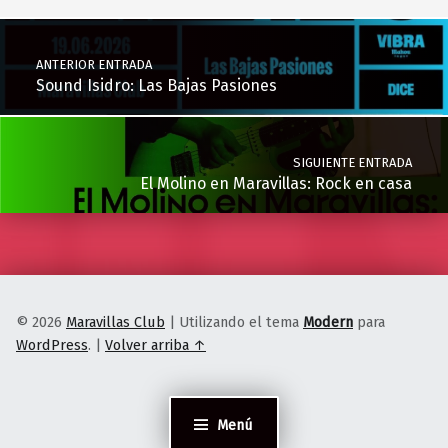
Navegación de entradas
ANTERIOR ENTRADA
Sound Isidro: Las Bajas Pasiones
SIGUIENTE ENTRADA
El Molino en Maravillas: Rock en casa
© 2026
Maravillas Club
|
Utilizando el tema
Modern
para
WordPress
.
|
Volver arriba ↑
Menú