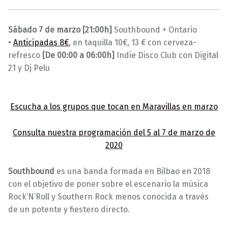
2
0
M
4
a
Sábado 7 de marzo [21:00h]
Southbound + Ontario
/
r
•
Anticipadas 8€
, en taquilla 10€, 13 € con cerveza-
0
a
refresco
[De 00:00 a 06:00h]
Indie Disco Club con Digital
2
v
21 y Dj Pelu
/
i
2
l
0
l
Escucha a los grupos que tocan en Maravillas en marzo
2
a
0
s
Consulta nuestra programación del 5 al 7 de marzo de
2020
Southbound
es una banda formada en Bilbao en 2018
con el objetivo de poner sobre el escenario la música
Rock’N’Roll y Southern Rock menos conocida a través
de un potente y fiestero directo.