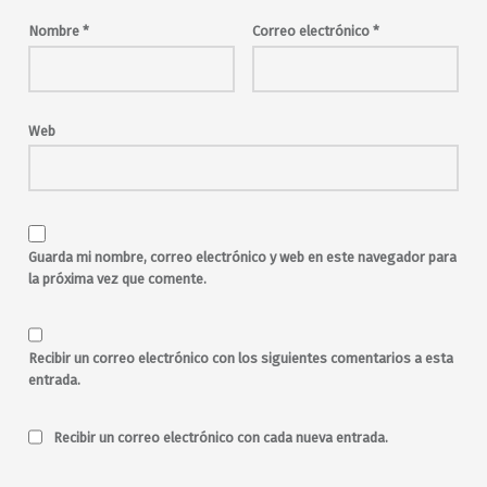
live music
Madrid
malasaña
Maravillas
Nombre
*
Correo electrónico
*
Maravillas Club
music
música
música en directo
noche
Ontario
party
pista de baile
pop
rock
salir
Web
salir en sábado
salir por Madrid
salir por malasaña
Southbound
southern rock
toda la noche
versiones
Guarda mi nombre, correo electrónico y web en este navegador para
la próxima vez que comente.
Recibir un correo electrónico con los siguientes comentarios a esta
entrada.
Recibir un correo electrónico con cada nueva entrada.