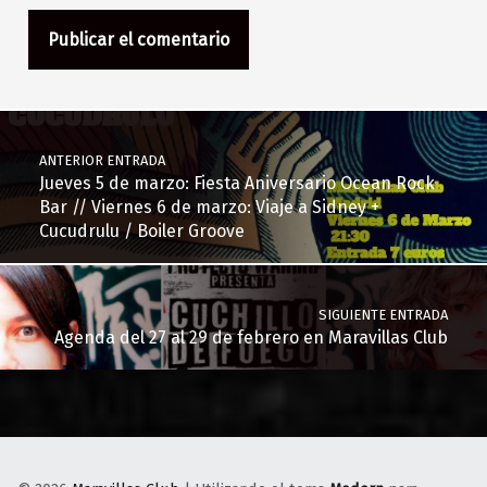
Navegación de entradas
ANTERIOR ENTRADA
Jueves 5 de marzo: Fiesta Aniversario Ocean Rock
Bar // Viernes 6 de marzo: Viaje a Sidney +
Cucudrulu / Boiler Groove
SIGUIENTE ENTRADA
Agenda del 27 al 29 de febrero en Maravillas Club