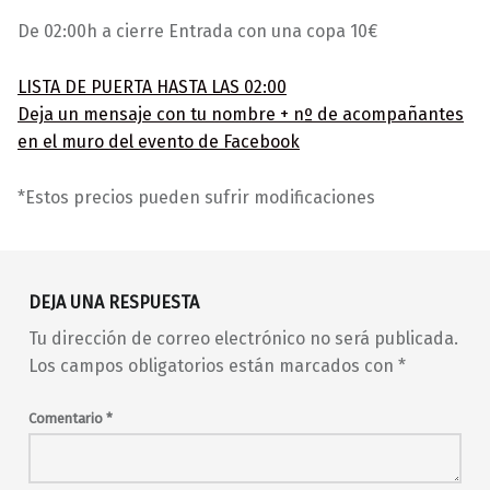
De 02:00h a cierre Entrada con una copa 10€
LISTA DE PUERTA HASTA LAS 02:00
Deja un mensaje con tu nombre + nº de acompañantes
en el muro del evento de Facebook
*Estos precios pueden sufrir modificaciones
Volver a la navegación principal
00s
80s
90s
abierto toda la noche
DEJA UNA RESPUESTA
americana
baile
barrio de Malasaña
Tu dirección de correo electrónico no será publicada.
barrio de Maravillas
blues rock
club
Los campos obligatorios están marcados con
*
clubbing
concierto
conciertos
covers
Digital 21
Comentario
*
Digital 21 Dj Set
djs
en vivo
fiesta
hits
indie
indie-pop
live