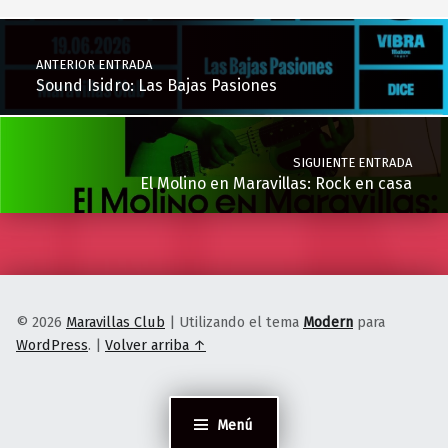
Navegación de entradas
ANTERIOR ENTRADA
Sound Isidro: Las Bajas Pasiones
SIGUIENTE ENTRADA
El Molino en Maravillas: Rock en casa
© 2026
Maravillas Club
|
Utilizando el tema
Modern
para
WordPress
.
|
Volver arriba ↑
Menú