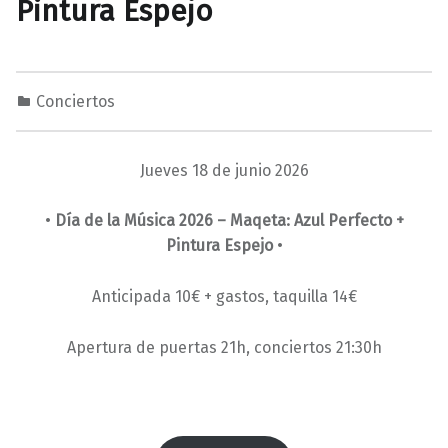
Pintura Espejo
Conciertos
0
0
M
1
a
Jueves 18 de junio 2026
/
r
0
a
•
Día de la Música 2026 –
Maqeta: Azul Perfecto +
5
v
Pintura Espejo
•
/
i
2
l
Anticipada 10€ + gastos, taquilla 14€
0
l
2
a
Apertura de puertas 21h, conciertos 21:30h
6
s