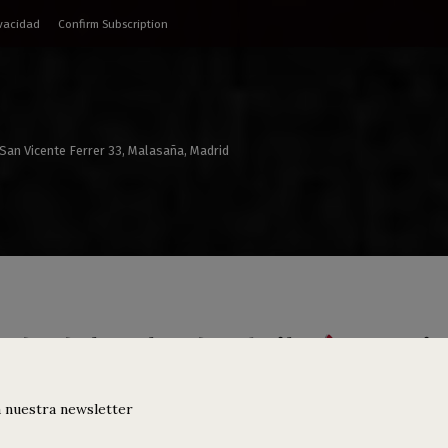
ivacidad
Confirm Subscription
 San Vicente Ferrer 33, Malasaña, Madrid
da del 4 al 6 de abril
Que viv
guitarras
 nuestra newsletter