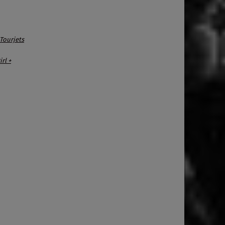
Tourjets
rl +