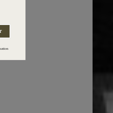
1 Dj Set
desde
aile
T
mation