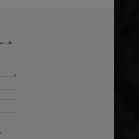
marcados
e.