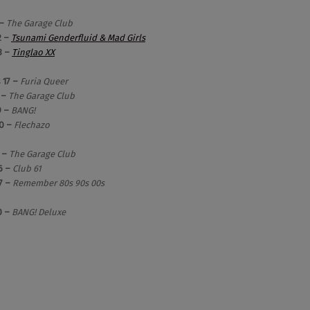
 –
The Garage Club
2 –
Tsunami Genderfluid & Mad Girls
3 –
Tinglao XX
 17 –
Furia Queer
 –
The Garage Club
9 –
BANG!
0 –
Flechazo
5 –
The Garage Club
6 –
Club 61
7 –
Remember 80s 90s 00s
0 –
BANG! Deluxe