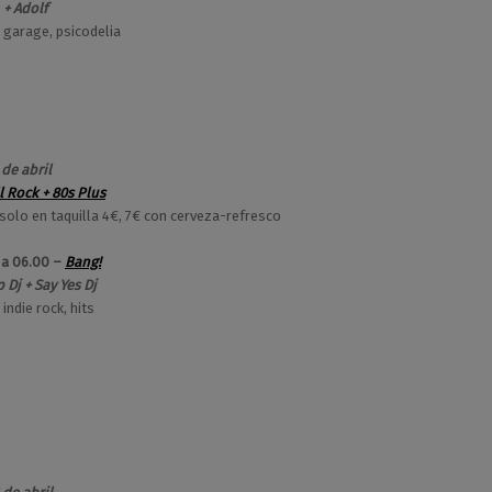
 + Adolf
, garage, psicodelia
 de abril
l Rock + 80s Plus
solo en taquilla 4€, 7€ con cerveza-refresco
 a 06.00 –
Bang!
 Dj + Say Yes Dj
 indie rock, hits