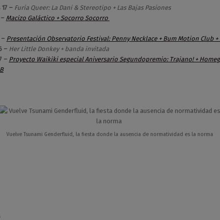
 17 –
Furia Queer: La Dani & Stereotipo + Las Bajas Pasiones
 –
Macizo Galáctico + Socorro Socorro
5 –
Presentación Observatorio Festival: Penny Necklace + Bum Motion Club + 
6 –
Her Little Donkey + banda invitada
7 –
Proyecto Waikiki especial Aniversario Segundopremio: Trajano! + Homegi
B
Vuelve Tsunami Genderfluid, la fiesta donde la ausencia de normatividad es la norma
s