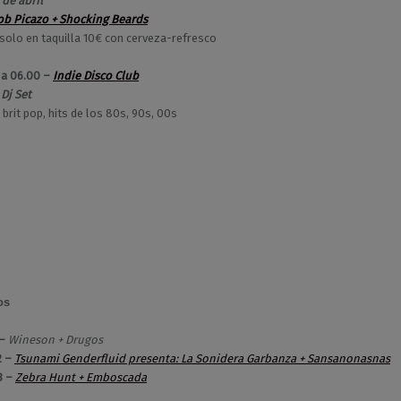
de abril
ob Picazo + Shocking Beards
solo en taquilla 10€ con cerveza-refresco
 a 06.00 –
Indie Disco Club
 Dj Set
 brit pop, hits de los 80s, 90s, 00s
os
 –
Wineson + Drugos
2 –
Tsunami Genderfluid presenta: La Sonidera Garbanza + Sansanonasnas
3 –
Zebra Hunt + Emboscada