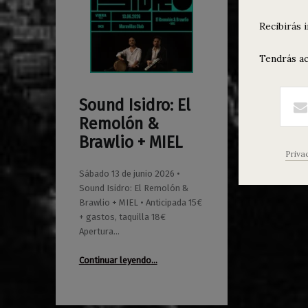
Recibirás 
Tendrás ac
Sound Isidro: El
0
01/05/2026
Maravillas
Remolón &
Brawlio + MIEL
Priva
Sábado 13 de junio 2026 •
Sound Isidro: El Remolón &
Brawlio + MIEL • Anticipada 15€
+ gastos, taquilla 18€
Apertura…
“Sound Isidro: El Remolón & Brawlio + MIEL”
Continuar leyendo
…