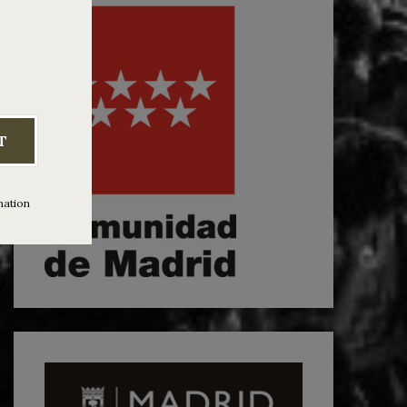
T
mation