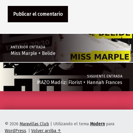
Navegación de entradas
ANTERIOR ENTRADA
Miss Marple + Belide
SIGUIENTE ENTRADA
MAZO Madriz: Florist + Hannah Frances
© 2026
Maravillas Club
|
Utilizando el tema
Modern
para
WordPress
.
|
Volver arriba ↑