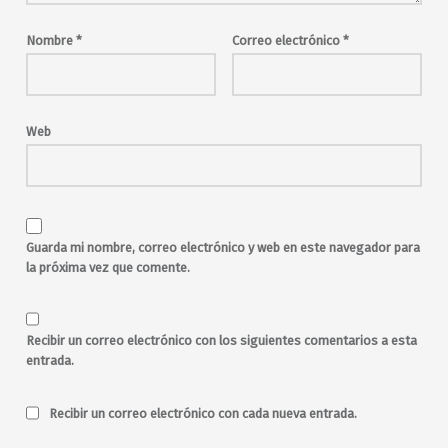
Maravillas
Maravillas Club
música en directo
Nombre
*
Correo electrónico
*
musica en vivo
pop
rock
Veravega
Web
Guarda mi nombre, correo electrónico y web en este navegador para
la próxima vez que comente.
Recibir un correo electrónico con los siguientes comentarios a esta
entrada.
Recibir un correo electrónico con cada nueva entrada.