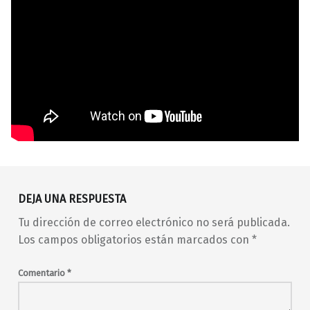
Volver a la navegación principal
barrio de Malasaña
concierto
conciertos
DEJA UNA RESPUESTA
conciertos en Madrid
Tu dirección de correo electrónico no será publicada.
conciertos en Malasaña
electro
Los campos obligatorios están marcados con
*
electro-folk
electropop
en vivo
indie
indie pop
indie rock
Comentario
*
La Neomoderna
live music
Madrid
madrid en vivo
malasaña