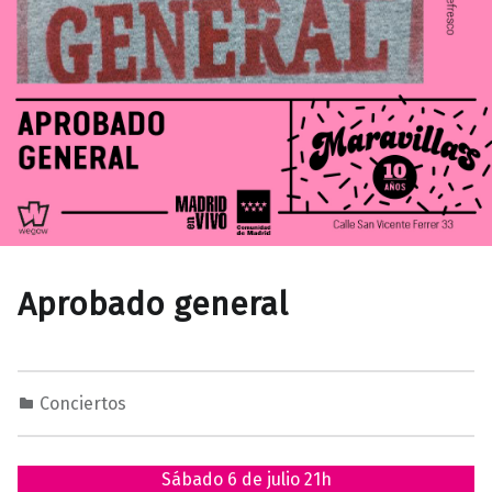
Aprobado general
Conciertos
1
0
M
2
a
Sábado 6 de julio 21h
/
r