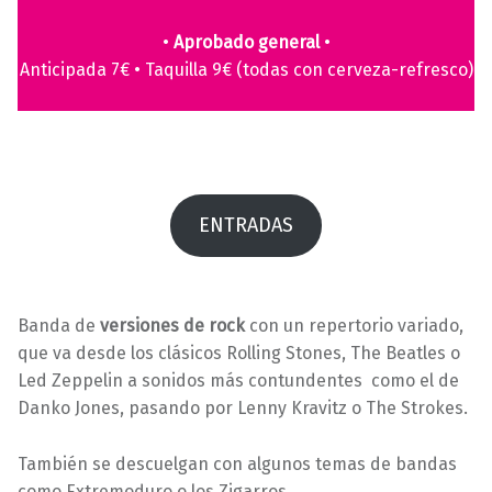
0
a
•
Aprobado general
•
6
v
Anticipada 7€ • Taquilla 9€ (todas con cerveza-refresco)
/
i
2
l
0
l
2
a
4
s
ENTRADAS
Banda de
versiones de
rock
con un repertorio variado,
que va desde los clásicos Rolling Stones, The Beatles o
Led Zeppelin a sonidos más contundentes como el de
Danko Jones, pasando por Lenny Kravitz o The Strokes.
También se descuelgan con algunos temas de bandas
como Extremoduro o los Zigarros.