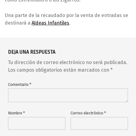
Una parte de la recaudado por la venta de entradas se
destinará a
Aldeas Infantiles
.
Volver a la navegación principal
Aldeas Infantiles
Aprobado general
DEJA UNA RESPUESTA
barrio de Malasaña
concierto
conciertos
Tu dirección de correo electrónico no será publicada.
conciertos en Madrid
Los campos obligatorios están marcados con
*
conciertos en Malasaña
covers
en vivo
hard rock
indie
Comentario
*
indie pop
indie-rock
live music
Madrid
madrid en vivo
malasaña
Maravillas
Maravillas Club
música en directo
Nombre
*
Correo electrónico
*
musica en vivo
pop
rock
rock duro
versiones