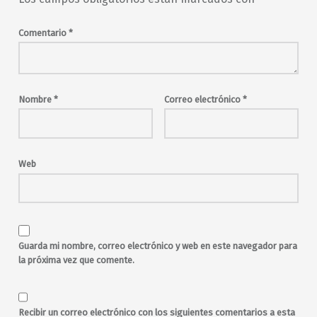
birthday
blues
blues rock
Bluesbel
britpop
Celebration
Comentario
*
club
clubbing
conciertos
conciertos en Madrid
conciertos en Malasaña
concurso
concurso de disfraces
Nombre
*
Correo electrónico
*
covers
cumpleaños
dance floor
Digital 21
disco
diversidad
djs
electro
electrónica
en vivo
Web
entrada libre
Envenenadub
fiesta
fiesta en Madrid
garage
gothic
gótico
guitarras
Halloween
hits
indie
Indie Disco Club
Guarda mi nombre, correo electrónico y web en este navegador para
industrial
Juanillo Dj
la próxima vez que comente.
jueves
Los Papines
Los Telepáticos
Madrid
malasaña
Maldito Blues
Manu Fascination
Recibir un correo electrónico con los siguientes comentarios a esta