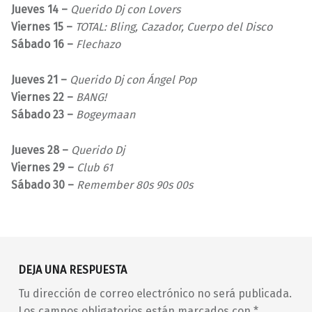
Jueves 14 –
Querido Dj con Lovers
Viernes 15 –
TOTAL: Bling, Cazador, Cuerpo del Disco
Sábado 16 –
Flechazo
Jueves 21 –
Querido Dj con Ángel Pop
Viernes 22 –
BANG!
Sábado 23 –
Bogeymaan
Jueves 28 –
Querido Dj
Viernes 29 –
Club 61
Sábado 30 –
Remember 80s 90s 00s
Volver a la navegación principal
00s
80s
90s
abierto toda la noche
DEJA UNA RESPUESTA
Adrián LeFreak
baile
BANG!
Tu dirección de correo electrónico no será publicada.
barrio de Malasaña
barrio de Maravillas
Los campos obligatorios están marcados con
*