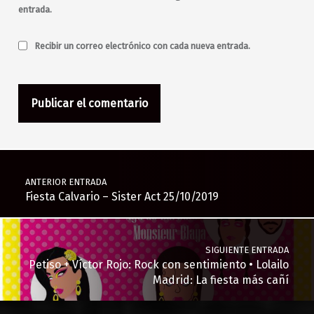
Maravillas
entrada.
Maravillas Club
Mariano 666
Melodías de Sombras
metal
música
Recibir un correo electrónico con cada nueva entrada.
música en directo
Naked Family
New Wave
noche
pop
puente
punk
Remember
Revista Pájaro Azul
rock
rock and roll
sabado
salir de fiesta
salir jueves
salir sábado
Navegación de entradas
salir viernes
Say Yes
sinfónico
synth
Urbanø
ANTERIOR ENTRADA
versiones
versiones de blues
Fiesta Calvario – Sister Act 25/10/2019
viernes
Zentaura
SIGUIENTE ENTRADA
Petiso + Víctor Rojo: Rock con sentimiento • Lolailo
Madrid: La fiesta más cañí