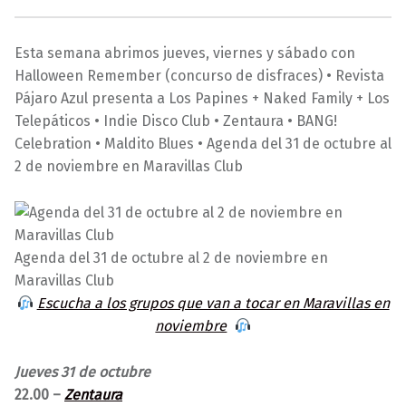
3
0
M
0
a
Esta semana abrimos jueves, viernes y sábado con
/
r
Halloween Remember (concurso de disfraces) • Revista
1
a
Pájaro Azul presenta a Los Papines + Naked Family + Los
0
v
Telepáticos • Indie Disco Club • Zentaura • BANG!
/
i
Celebration • Maldito Blues • Agenda del 31 de octubre al
2
l
2 de noviembre en Maravillas Club
0
l
1
a
9
s
Agenda del 31 de octubre al 2 de noviembre en
Maravillas Club
Escucha a los grupos que van a tocar en Maravillas en
noviembre
Jueves 31 de octubre
22.00 –
Zentaura