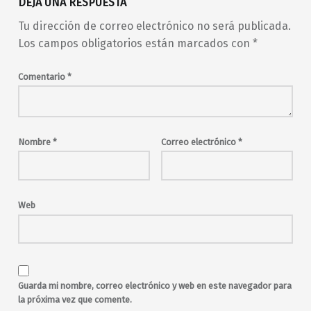
DEJA UNA RESPUESTA
electro
electro-world music
electrónica
Tu dirección de correo electrónico no será publicada.
indie
indie-pop
LGTBIQ+
Los campos obligatorios están marcados con
*
Madrid
madrid en vivo
malasaña
Maravillas
Comentario
*
Maravillas Club
música electrónica
música en directo
Personal Papers
pop
sintes
sintetizadores
world music
Nombre
*
Correo electrónico
*
Web
Guarda mi nombre, correo electrónico y web en este navegador para
la próxima vez que comente.