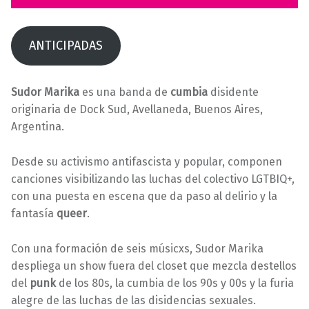
0
l
2
a
3
s
ANTICIPADAS
Sudor Marika
es una banda de
cumbia
disidente
originaria de Dock Sud, Avellaneda, Buenos Aires,
Argentina.
Desde su activismo antifascista y popular, componen
canciones visibilizando las luchas del colectivo LGTBIQ+,
con una puesta en escena que da paso al delirio y la
fantasía
queer
.
Con una formación de seis músicxs, Sudor Marika
despliega un show fuera del closet que mezcla destellos
del
punk
de los 80s, la cumbia de los 90s y 00s y la furia
alegre de las luchas de las disidencias sexuales.