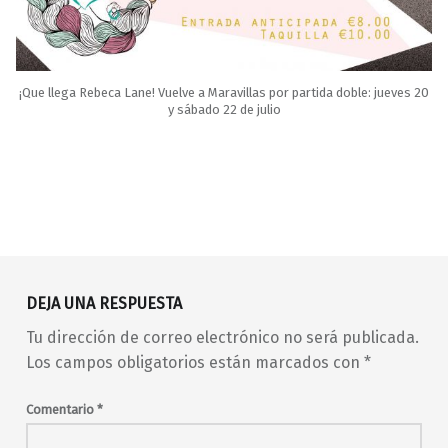
¡Que llega Rebeca Lane! Vuelve a Maravillas por partida doble: jueves 20
y sábado 22 de julio
Volver a la navegación principal
Adrián LeFreak
Álvaro Naive
Ángel Pop
DEJA UNA RESPUESTA
barrio de Malasaña
conciertos
Tu dirección de correo electrónico no será publicada.
conciertos en Madrid
Los campos obligatorios están marcados con
*
conciertos en Malasaña
disco
djs
electro
electrónica
fiesta
indie
Comentario
*
indie-pop
indiespot
indietrónica