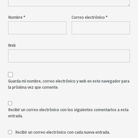
invitación a segunda copa
jueves
julio
malasaña
manga
Nombre
*
Correo electrónico
*
música electrónica
música en directo
noche
party
pop
rock
rock and roll
sabado
salir por Madrid
Say Yes Dj
Web
Semana del 13 al 15 de julio
sesiones
sintes
sintetizadores
The Brunettes Djs
The Garage Club
toda la noche
viernes
Voltio
Guarda mi nombre, correo electrónico y web en este navegador para
Voltio Pinchadiscos
la próxima vez que comente.
Recibir un correo electrónico con los siguientes comentarios a esta
entrada.
Recibir un correo electrónico con cada nueva entrada.