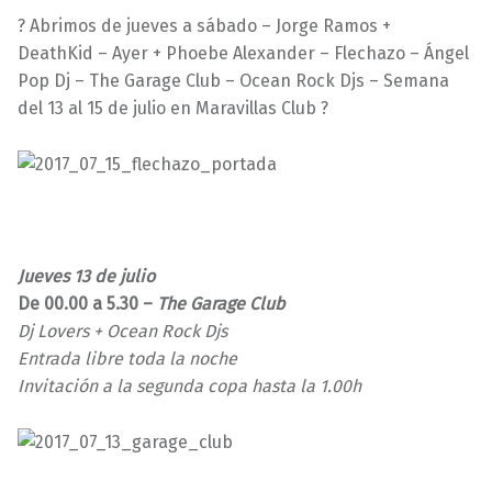
2
a
? Abrimos de jueves a sábado – Jorge Ramos +
/
r
DeathKid – Ayer + Phoebe Alexander – Flechazo – Ángel
0
a
Pop Dj – The Garage Club – Ocean Rock Djs – Semana
7
v
del 13 al 15 de julio en Maravillas Club ?
/
i
2
l
0
l
1
a
7
s
Jueves 13 de julio
De 00.00 a 5.30 –
The Garage Club
Dj Lovers + Ocean Rock Djs
Entrada libre toda la noche
Invitación a la segunda copa hasta la 1.00h