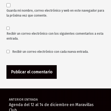
Querido Dj
rock
salir por Madrid
salir por malasaña
Guarda mi nombre, correo electrónico y web en este navegador para
Sheila Blanco
la próxima vez que comente.
toda la noche
Recibir un correo electrónico con los siguientes comentarios a esta
entrada.
Recibir un correo electrónico con cada nueva entrada.
Navegación de entradas
ANTERIOR ENTRADA
Agenda del 12 al 14 de diciembre en Maravillas
Club