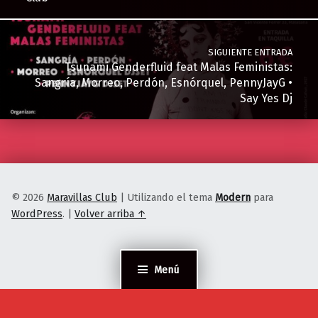
SIGUIENTE ENTRADA
Tsunami Genderfluid feat Malas Feministas:
Sangría, Morreo, Perdón, Esnórquel, PennyJayG •
Say Yes Dj
© 2026
Maravillas Club
|
Utilizando el tema
Modern
para
WordPress
.
|
Volver arriba ↑
Menú