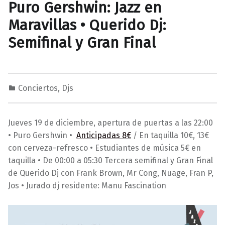
Puro Gershwin: Jazz en
Maravillas • Querido Dj:
Semifinal y Gran Final
Conciertos
,
Djs
1
0
M
2
a
Jueves 19 de diciembre, apertura de puertas a las 22:00
/
r
• Puro Gershwin •
Anticipadas 8€
/ En taquilla 10€, 13€
1
a
con cerveza-refresco • Estudiantes de música 5€ en
2
v
taquilla • De 00:00 a 05:30 Tercera semifinal y Gran Final
/
i
de Querido Dj con Frank Brown, Mr Cong, Nuage, Fran P,
2
l
Jos • Jurado dj residente: Manu Fascination
0
l
1
a
9
s