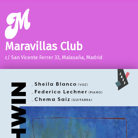
Maravillas Club
c/ San Vicente Ferrer 33, Malasaña, Madrid