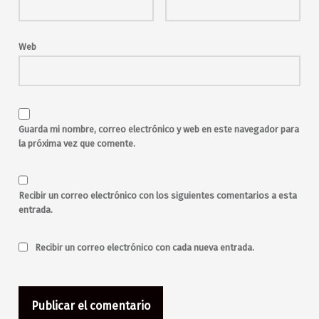
malasaña
Maravillas
Maravillas Club
Mento
música en directo
musica en vivo
Web
New Wave
noche
pop
post rock
post-punk
punk
rock
rock and roll
sabado
sábado noche
salir de fiesta
salir por Madrid
Guarda mi nombre, correo electrónico y web en este navegador para
salir por malasaña
sesiones
la próxima vez que comente.
toda la noche
Recibir un correo electrónico con los siguientes comentarios a esta
entrada.
Recibir un correo electrónico con cada nueva entrada.