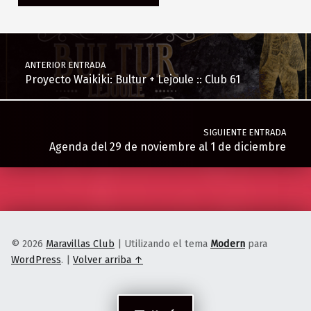
Navegación de entradas
ANTERIOR ENTRADA
Proyecto Waikiki: Bultur + Lejoule :: Club 61
SIGUIENTE ENTRADA
Agenda del 29 de noviembre al 1 de diciembre
© 2026
Maravillas Club
|
Utilizando el tema
Modern
para
WordPress
.
|
Volver arriba ↑