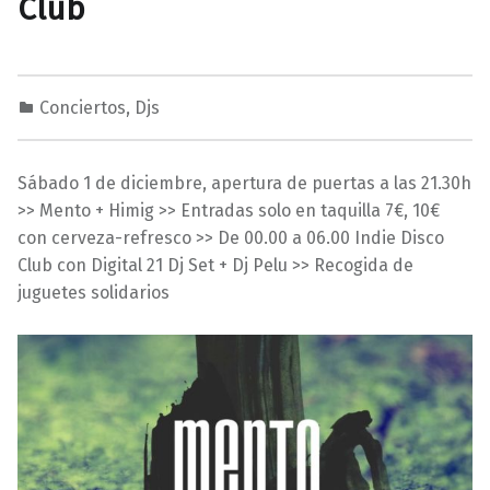
Club
Conciertos
,
Djs
2
0
M
7
a
Sábado 1 de diciembre, apertura de puertas a las 21.30h
/
r
>> Mento + Himig >> Entradas solo en taquilla 7€, 10€
1
a
con cerveza-refresco >> De 00.00 a 06.00 Indie Disco
1
v
Club con Digital 21 Dj Set + Dj Pelu >> Recogida de
/
i
juguetes solidarios
2
l
0
l
1
a
8
s