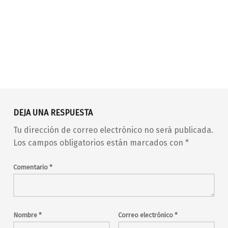
Volver a la navegación principal
80s
90s
barrio de Malasaña
DEJA UNA RESPUESTA
barrio de Maravillas
club
concierto
conciertos
Tu dirección de correo electrónico no será publicada.
conciertos en Madrid
Los campos obligatorios están marcados con
*
conciertos en Malasaña
Digital 21
Digital 21 Dj Set
disco
Dj Pelu
Comentario
*
djs
electro
electrónica
fiesta
garage
Himig
indie
Indie Disco Club
indie-pop
indie-rock
Nombre
*
Correo electrónico
*
indiepop
juguetes
Madrid