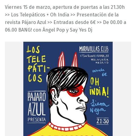
2
a
Viernes 15 de marzo, apertura de puertas a las 21.30h
/
r
>> Los Telepáticos + Oh India >> Presentación de la
0
a
revista Pájaro Azul >> Entradas desde 6€ >> De 00.00 a
3
v
06.00 BANG! con Ángel Pop y Say Yes Dj
/
i
2
l
0
l
1
a
9
s