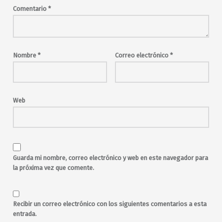
conciertos en Madrid
Comentario
*
conciertos en Malasaña
disco
djs
electro
electrónica
fiesta
garage
indie
indie-pop
indie-rock
indiepop
Nombre
*
Correo electrónico
*
Los Telepáticos
Madrid
malasaña
Maravillas
Maravillas Club
música en directo
New Wave
noche
Oh India
Web
Pájaro Azul
pop
punk
rock
rock and roll
salir por Madrid
salir por malasaña
Say Yes Dj
sesiones
toda la noche
viernes
Guarda mi nombre, correo electrónico y web en este navegador para
la próxima vez que comente.
Recibir un correo electrónico con los siguientes comentarios a esta
entrada.