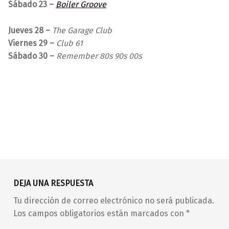
Sábado 23 –
Boiler Groove
Jueves 28 –
The Garage Club
Viernes 29 –
Club 61
Sábado 30 –
Remember 80s 90s 00s
Volver a la navegación principal
00s
80s
90s
Ángel Pop Dj
BANG!
DEJA UNA RESPUESTA
barrio de Malasaña
barrio de Maravillas
Tu dirección de correo electrónico no será publicada.
Carnaval Surrealista
club
Los campos obligatorios están marcados con
*
concierto
conciertos