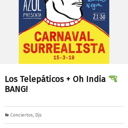
Los Telepáticos + Oh India
BANG!
Conciertos
,
Djs
1
0
M