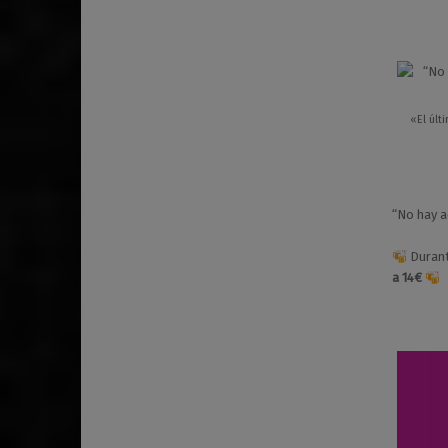
«El últ
“No hay a
Durant
a 14€