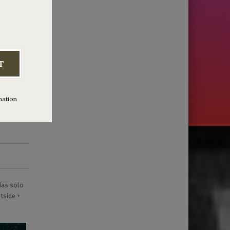
T
mation
das solo
tside +