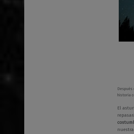
Después d
historia 
El astur
repasar
costumbr
nuestra