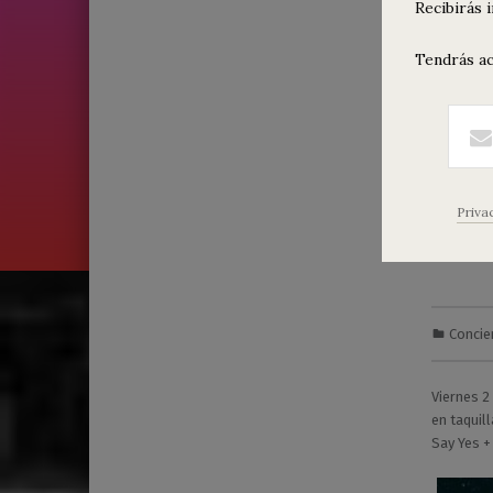
Recibirás 
Tendrás ac
La B
Priva
Fer
Concie
2
0
7
Viernes 2
/
en taquil
0
Say Yes +
2
/