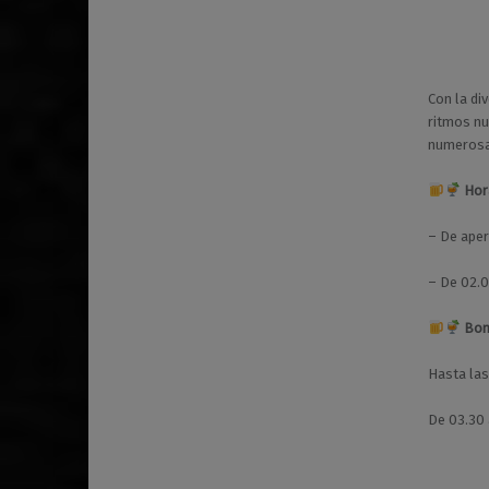
Con la di
ritmos nu
numerosa 
Hor
– De ape
– De 02.0
Bon
Hasta las
De 03.30 