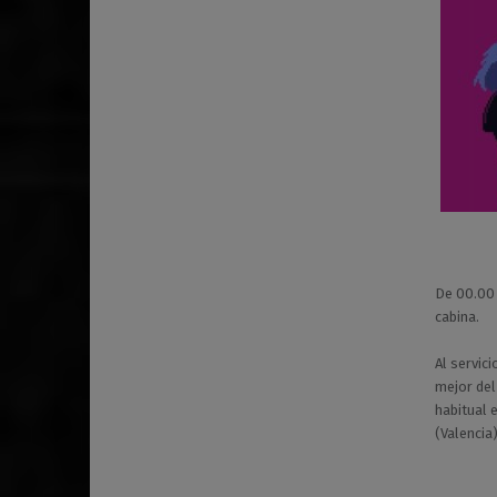
De 00.00 
cabina.
Al servici
mejor de
habitual 
(Valencia)