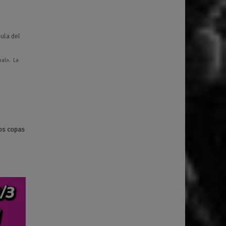
nal».
La
dos copas