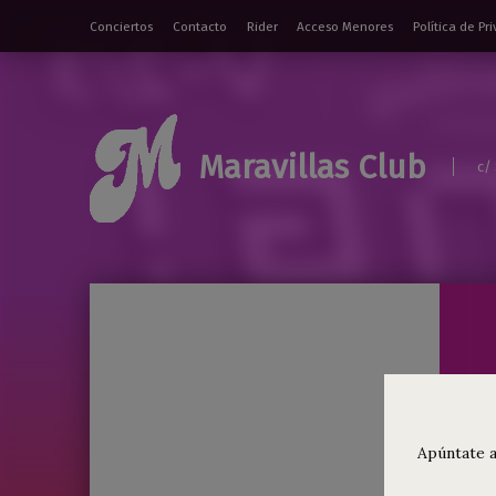
Conciertos
Contacto
Rider
Acceso Menores
Política de Pr
Maravillas Club
c/
Apúntate a