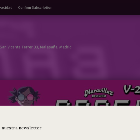
ivacidad
Confirm Subscription
 San Vicente Ferrer 33, Malasaña, Madrid
 nuestra newsletter