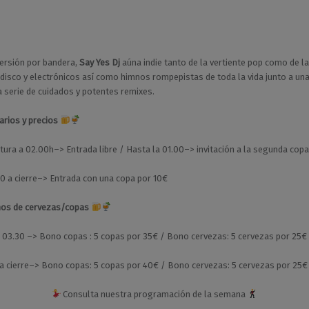
versión por bandera,
Say Yes Dj
aúna indie tanto de la vertiente pop como de la
disco y electrónicos así como himnos rompepistas de toda la vida junto a un
serie de cuidados y potentes remixes.
arios y precios
rtura a 02.00h–>
Entrada libre / Hasta la 01.00–> invitación a la segunda copa
0 a cierre–> Entrada con una copa por 10€
os de cervezas/copas
 03.30 –> Bono copas : 5 copas por 35€ /
Bono cervezas: 5 cervezas por 25€
a cierre–>
Bono copas: 5 copas por 40€ /
Bono cervezas: 5 cervezas por 25€
Consulta nuestra programación de la semana