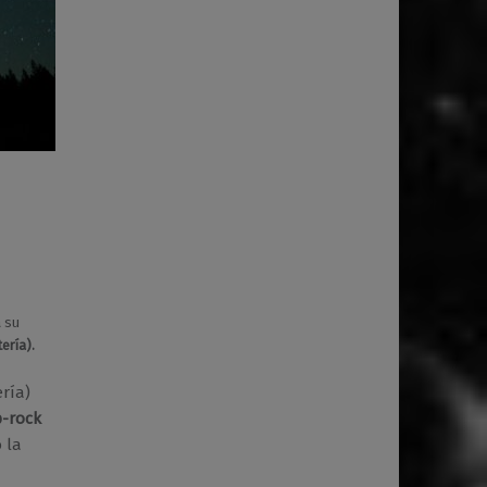
a su
ería).
ería)
-rock
 la