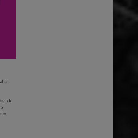
al en
ando lo
ra
átex