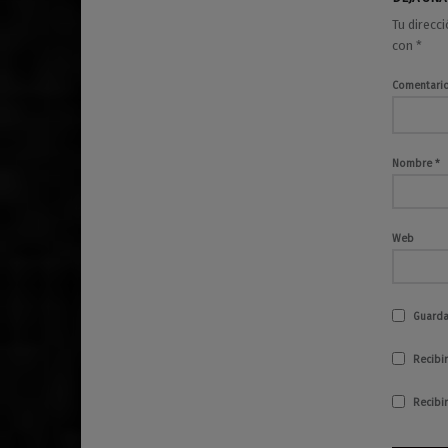
progresivo
rock progresivo
Tu direcc
sinfónico
con
*
Comentari
Nombre
*
Web
Guarda
Recibir
Recibi