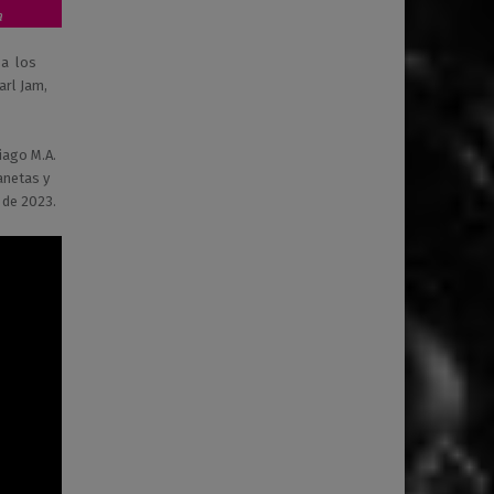
a
 a los
earl Jam,
iago M.A.
anetas y
 de 2023.