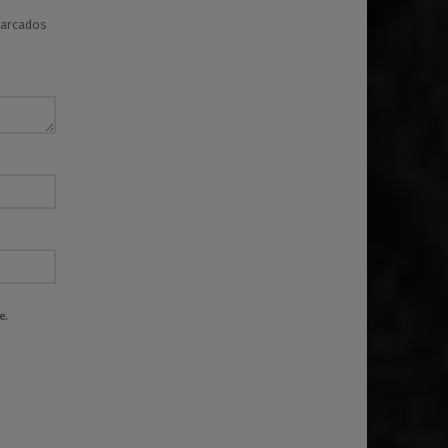
marcados
e.