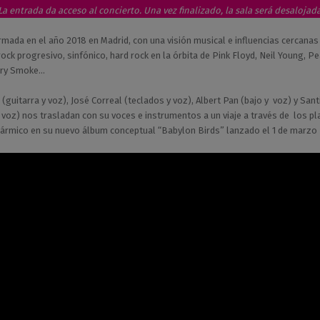
La entrada da acceso al concierto. Una vez finalizado, la sala será desalojad
l
a
mada en el año 2018 en Madrid, con una visión musical e influencias cercanas
s
rock progresivo, sinfónico, hard rock en la órbita de Pink Floyd, Neil Young, P
rry Smoke…
(guitarra y voz), José Correal (teclados y voz), Albert Pan (bajo y voz) y Sant
y voz) nos trasladan con su voces e instrumentos a un viaje a través de los pl
 Kármico en su nuevo álbum conceptual “Babylon Birds” lanzado el 1 de marzo