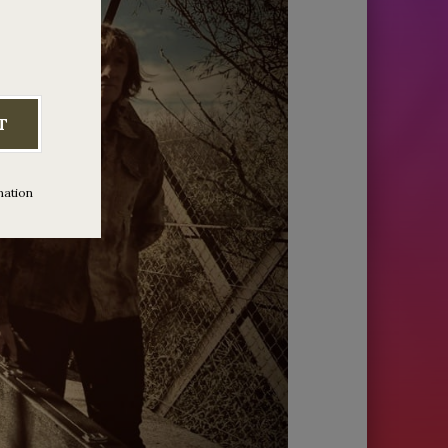
T
mation