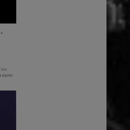
 a
n
 los
 Júpiter