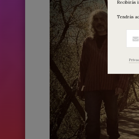
Recibirás 
Tendrás ac
Priva