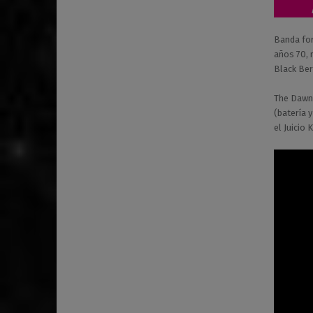
0
2
Banda for
3
años 70, 
Black Be
The Dawn 
(batería 
el Juicio