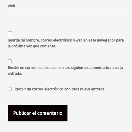
música
música en directo
Web
poesía
pop
rock
rock and roll
salir por Madrid
Tele-K
The Garage Club
vinilos
Guarda mi nombre, correo electrónico y web en este navegador para
la próxima vez que comente.
Recibir un correo electrónico con los siguientes comentarios a esta
entrada.
Recibir un correo electrónico con cada nueva entrada.