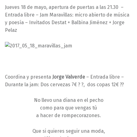
7
a
Jueves 18 de mayo, apertura de puertas a las 21.30 –
/
r
Entrada libre – Jam Maravillas: micro abierto de música
0
a
y poesía – Invitados Destat + Balbina Jiménez + Jorge
5
v
Pelaz
/
i
2
l
0
l
1
a
7
s
Coordina y presenta
Jorge Valverde
– Entrada libre –
Durante la jam: Dos cervezas 7€ ? ?, dos copas 12€ ??
No llevo una diana en el pecho
como para que vengas tú
a hacer de rompecorazones.
Que si quieres seguir una moda,