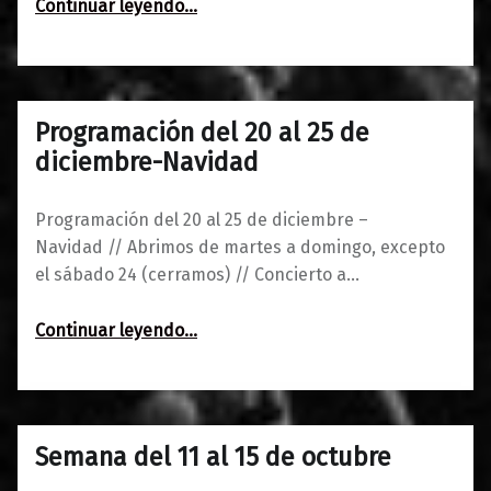
“Destat + Jorge Pelaz + Balbina Jiménez / The Garage Club”
Continuar leyendo
…
Programación del 20 al 25 de
0
19/12/2016
Maravillas
diciembre-Navidad
Programación del 20 al 25 de diciembre –
Navidad // Abrimos de martes a domingo, excepto
el sábado 24 (cerramos) // Concierto a…
“Programación del 20 al 25 de diciembre-Navidad”
Continuar leyendo
…
Semana del 11 al 15 de octubre
0
11/10/2016
Maravillas