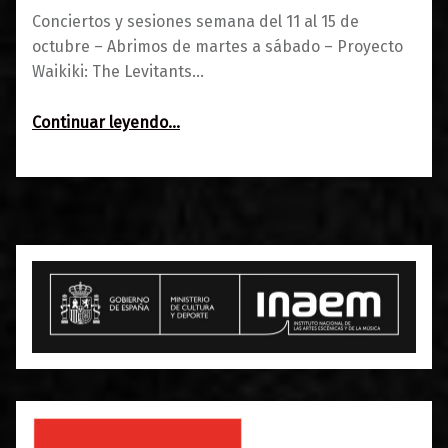
Conciertos y sesiones semana del 11 al 15 de
octubre – Abrimos de martes a sábado – Proyecto
Waikiki: The Levitants…
“Semana del 11 al 15 de octubre”
Continuar leyendo
…