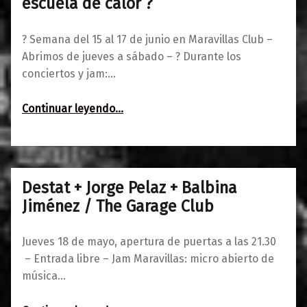
escuela de calor ?
? Semana del 15 al 17 de junio en Maravillas Club –
Abrimos de jueves a sábado – ? Durante los
conciertos y jam:…
“Semana del 15 al 17 de junio: escuela de calor ?”
Continuar leyendo
…
Destat + Jorge Pelaz + Balbina
0
17/05/2017
Maravillas
Jiménez / The Garage Club
Jueves 18 de mayo, apertura de puertas a las 21.30
– Entrada libre – Jam Maravillas: micro abierto de
música…