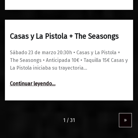
Casas y La Pistola + The Seasongs
0
12/02/2024
Maravillas
Sábado 23 de marzo 20:30h • Casas y La Pistola +
The Seasongs • Anticipada 10€ • Taquilla 15€ Casas y
La Pistola iniciaba su trayectoria…
“Casas y La Pistola + The Seasongs”
Continuar leyendo
…
»