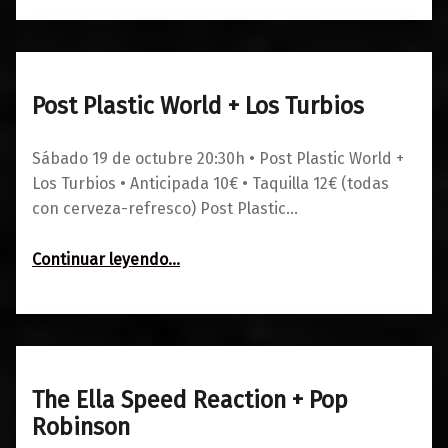
Post Plastic World + Los Turbios
0
01/08/2024
Maravillas
Sábado 19 de octubre 20:30h • Post Plastic World +
Los Turbios • Anticipada 10€ • Taquilla 12€ (todas
con cerveza-refresco) Post Plastic…
“Post Plastic World + Los Turbios”
Continuar leyendo
…
The Ella Speed Reaction + Pop
0
07/05/2024
Maravillas
Robinson