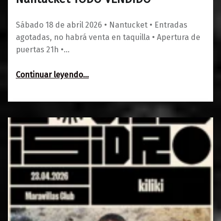
0
01/03/2026
Maravillas
Sábado 18 de abril 2026 • Nantucket • Entradas
agotadas, no habrá venta en taquilla • Apertura de
puertas 21h •…
“Nantucket TODO VENDIDO”
Continuar leyendo
…