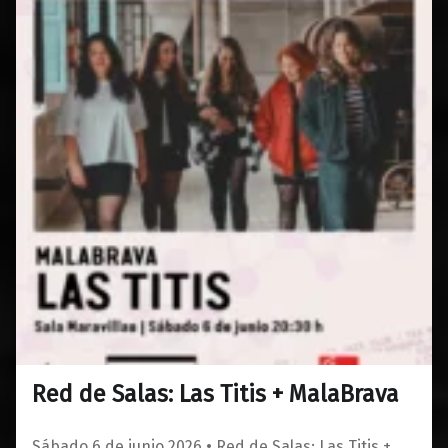
Red de Salas: Las Titis + MalaBrava
0
01/05/2026
Maravillas
Sábado 6 de junio 2026 • Red de Salas: Las Titis +