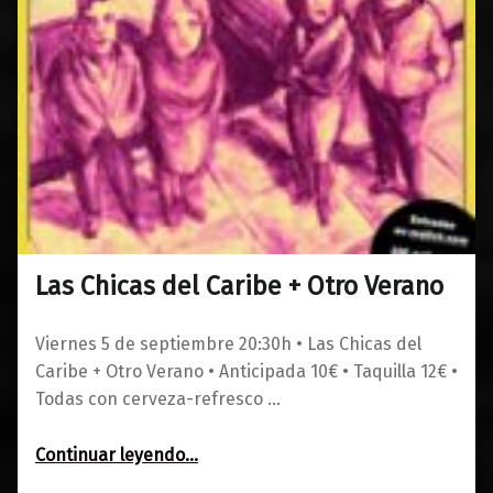
Las Chicas del Caribe + Otro Verano
0
01/07/2025
Maravillas
Viernes 5 de septiembre 20:30h • Las Chicas del
Caribe + Otro Verano • Anticipada 10€ • Taquilla 12€ •
Todas con cerveza-refresco …
“Las Chicas del Caribe + Otro Verano”
Continuar leyendo
…