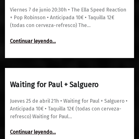
Viernes 7 de junio 20:30h • The Ella Speed Reaction
+ Pop Robinson • Anticipada 10€ • Taquilla 12€
(todas con cerveza-refresco) The…
“The Ella Speed Reaction + Pop Robinson”
Continuar leyendo
…
Waiting for Paul + Salguero
0
07/03/2024
Maravillas
Jueves 25 de abril 21h • Waiting for Paul + Salguero •
Anticipada 10€ • Taquilla 12€ (todas con cerveza-
refresco) Waiting for Paul…
“Waiting for Paul + Salguero”
Continuar leyendo
…