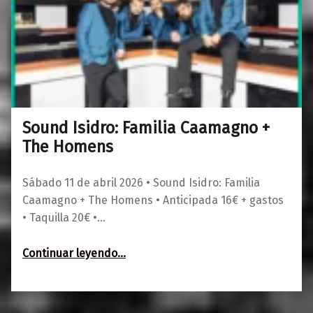
Sound Isidro: Familia Caamagno +
0
01/03/2026
Maravillas
The Homens
Sábado 11 de abril 2026 • Sound Isidro: Familia
Caamagno + The Homens • Anticipada 16€ + gastos
• Taquilla 20€ •…
“Sound Isidro: Familia Caamagno + The Homens”
Continuar leyendo
…