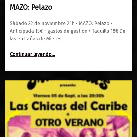
MAZO: Pelazo
0
01/10/2025
Maravillas
Sábado 22 de noviembre 21h • MAZO: Pelazo •
Anticipada 15€ + gastos de gestión • Taquilla 18€ De
las entrañas de Mieres…
“MAZO: Pelazo”
Continuar leyendo
…