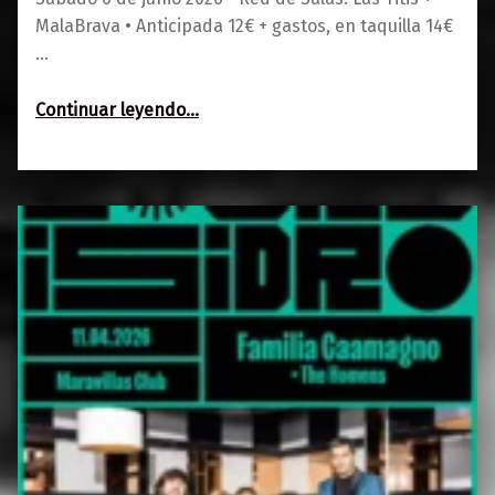
MalaBrava • Anticipada 12€ + gastos, en taquilla 14€
…
“Red de Salas: Las Titis + MalaBrava”
Continuar leyendo
…