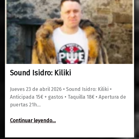
Sound Isidro: Kiliki
0
01/03/2026
Maravillas
Jueves 23 de abril 2026 • Sound Isidro: Kiliki •
Anticipada 15€ + gastos • Taquilla 18€ • Apertura de
puertas 21h…
“Sound Isidro: Kiliki”
Continuar leyendo
…