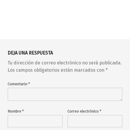
Volver a la navegación principal
barrio de Malasaña
Céifas
concierto
DEJA UNA RESPUESTA
conciertos
conciertos en Madrid
Tu dirección de correo electrónico no será publicada.
conciertos en Malasaña
en vivo
indie
Los campos obligatorios están marcados con
*
indie pop
indie rock
live music
Madrid
madrid en vivo
Comentario
*
malasaña
Maravillas
Maravillas Club
Max de Coca
música en directo
musica en vivo
pop
rock
Nombre
*
Correo electrónico
*