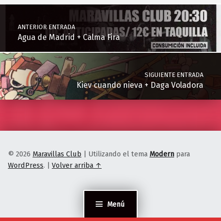
Navegación de entradas
ANTERIOR ENTRADA
Agua de Madrid + Calma Fira
SIGUIENTE ENTRADA
Kiev cuando nieva + Daga Voladora
© 2026
Maravillas Club
|
Utilizando el tema
Modern
para
WordPress
.
|
Volver arriba ↑
Menú