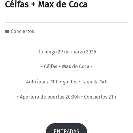
Céifas + Max de Coca
Conciertos
0
0
M
1
a
Domingo 29 de marzo 2026
/
r
0
a
•
Céifas + Max de Coca
•
2
v
/
i
Anticipada 10€ + gastos • Taquilla 14€
2
l
0
l
• Apertura de puertas 20:30h • Conciertos 21h
2
a
6
s
ENTRADAS