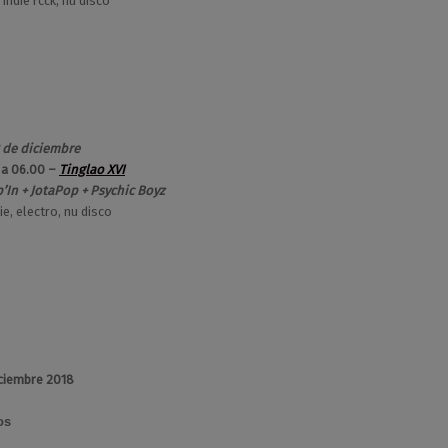
 indie rcck, nu disco
 de diciembre
 a 06.00 –
Tinglao XVI
’In + JotaPop + Psychic Boyz
ie, electro, nu disco
ciembre 2018
os