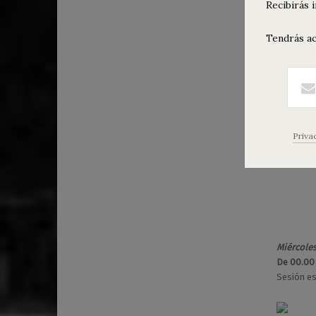
Recibirás 
Concie
0
0
Tendrás ac
5
Agenda de
/
sábado co
1
Kaelum DJ
2
/
2
0
Priva
1
8
Miércoles
De 00.00
Sesión es