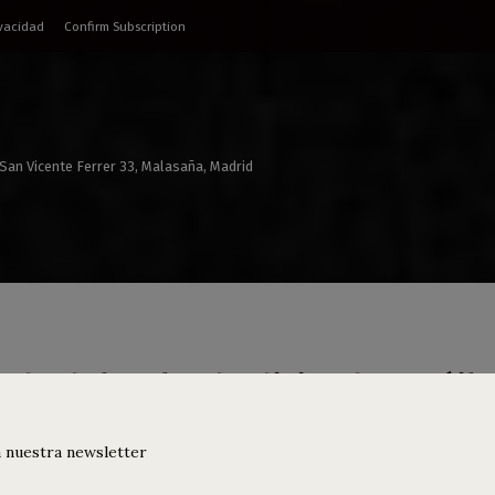
ivacidad
Confirm Subscription
 San Vicente Ferrer 33, Malasaña, Madrid
da del 5 al 8 de diciembre: Báila
puente
 nuestra newsletter