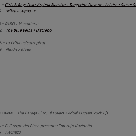
4 –
Girls & Boys Fest: Virginia Maestro + Tangerine Flavour
+ éclaire + Susan S
5 –
Driive + Seymour
1 –
RARO + Masonieria
2 –
The Blue Veins + Discrepo
28 –
La Criba Psicotropical
9 –
Maldito Blues
s
 jueves
–
The Garage Club: Dj Lovers + Adolf + Ocean Rock Djs
4 –
El Cuerpo del Disco presenta:
Embrujo Navideño
5 –
Flechazo