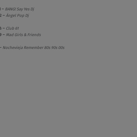
1 –
BANG! Say Yes Dj
2 –
Ángel Pop Dj
28 –
Club 61
9 –
Mad Girls & Friends
 –
Nochevieja Remember 80s 90s 00s