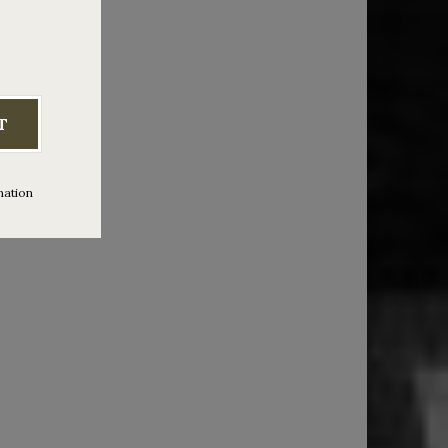
s a
BANG!
T
mation