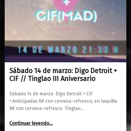
Sábado 14 de marzo: Digo Detroit +
0
02/03/2020
Maravillas
CIF // Tinglao III Aniversario
Sábado 14 de marzo Digo Detroit + CIF
• Anticipadas 6€ con cerveza-refresco, en taquilla
8€ con cerveza-refresco Tinglao…
“Sábado 14 de marzo: Digo Detroit + CIF // Tinglao III Aniversario”
Continuar leyendo
…