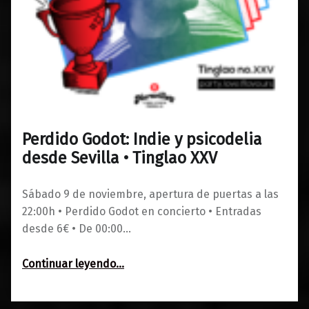
Perdido Godot: Indie y psicodelia
0
01/11/2019
Maravillas
desde Sevilla • Tinglao XXV
Sábado 9 de noviembre, apertura de puertas a las
22:00h • Perdido Godot en concierto • Entradas
desde 6€ • De 00:00…
“Perdido Godot: Indie y psicodelia desde Sevilla • Tinglao XXV”
Continuar leyendo
…