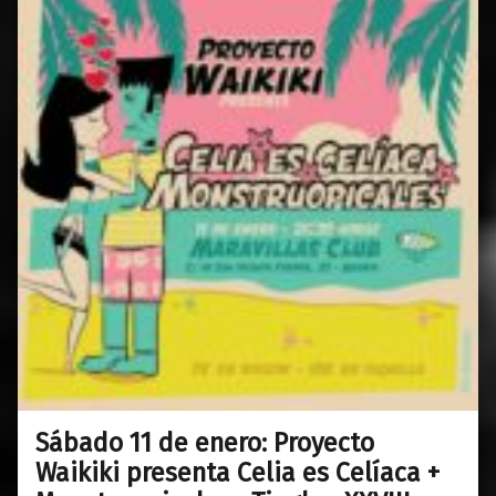
Sábado 11 de enero: Proyecto
0
08/01/2020
Maravillas
Waikiki presenta Celia es Celíaca +