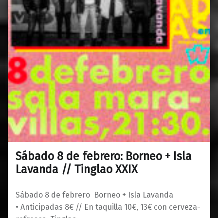
Sábado 8 de febrero: Borneo + Isla
0
28/01/2020
Maravillas
Lavanda // Tinglao XXIX
Sábado 8 de febrero Borneo + Isla Lavanda
• Anticipadas 8€ // En taquilla 10€, 13€ con cerveza-