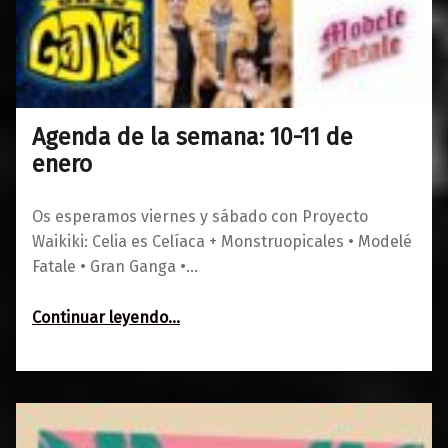
Agenda de la semana: 10-11 de
0
08/01/2020
Maravillas
enero
Os esperamos viernes y sábado con Proyecto
Waikiki: Celia es Celíaca + Monstruopicales • Modelé
Fatale • Gran Ganga •…
“Agenda de la semana: 10-11 de enero”
Continuar leyendo
…