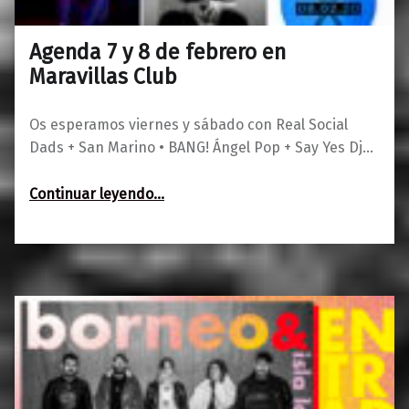
Agenda 7 y 8 de febrero en
0
03/02/2020
Maravillas
Maravillas Club
Os esperamos viernes y sábado con Real Social
Dads + San Marino • BANG! Ángel Pop + Say Yes Dj…
“Agenda 7 y 8 de febrero en Maravillas Club”
Continuar leyendo
…