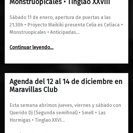
Monstruopicales • Tinglao XXVIII
Sábado 11 de enero, apertura de puertas a las
21.30h • Proyecto Waikiki presenta Celia es Celíaca +
Monstruopicales • Anticipadas…
Continuar leyendo
…
“Sábado 11 de enero: Proyecto Waikiki presenta Celia es Celíaca + Monstruopicales • Tinglao XXVIII”
Agenda del 12 al 14 de diciembre en
0
11/12/2019
Maravillas
Maravillas Club
Esta semana abrimos jueves, viernes y sábado con
Querido Dj (Segunda semifinal) • Smell + Las
Hormigas • Tinglao XXVI…