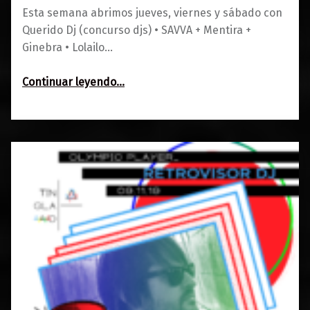
Esta semana abrimos jueves, viernes y sábado con
Querido Dj (concurso djs) • SAVVA + Mentira +
Ginebra • Lolailo…
“Agenda del 7 al 9 de noviembre en Maravillas Club”
Continuar leyendo
…