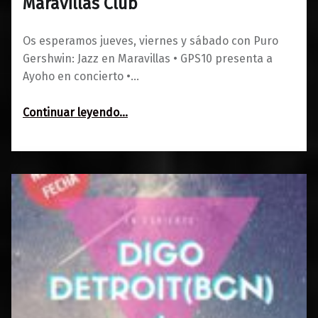
Maravillas Club
Os esperamos jueves, viernes y sábado con Puro
Gershwin: Jazz en Maravillas • GPS10 presenta a
Ayoho en concierto •…
“Agenda del 12 al 14 de marzo en Maravillas Club”
Continuar leyendo
…