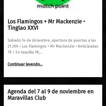
Los Flamingos + Mr Mackenzie •
0
09/12/2019
Maravillas
Tinglao XXVI
Sábado 14 de diciembre, apertura de puertas a las
21.30h • Los Flamingos + Mr Mackenzie • Anticipadas
7€ / En taquilla 9€,…
“Los Flamingos + Mr Mackenzie • Tinglao XXVI”
Continuar leyendo
…
Agenda del 7 al 9 de noviembre en
0
06/11/2019
Maravillas
Maravillas Club