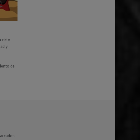
 ciclo
dad y
miento de
marcados