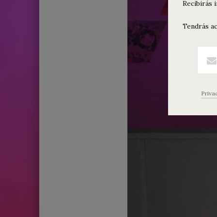
Recibirás 
Tendrás ac
Priva