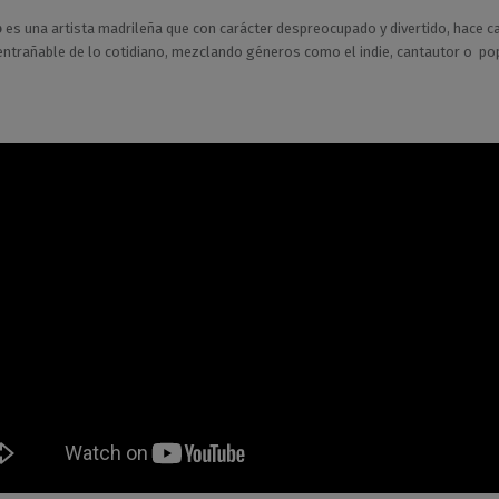
o
es una artista madrileña que con carácter despreocupado y divertido, hace c
entrañable de lo cotidiano, mezclando géneros como el indie, cantautor o po