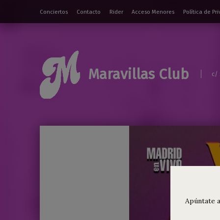
Conciertos
Contacto
Rider
Acceso Menores
Política de Pr
Maravillas Club
c/
Apúntate a