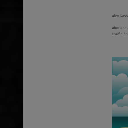
Álex Gass
Ahora se 
través del