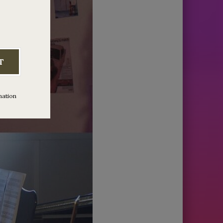
T
mation