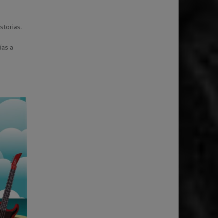
storias.
ías a