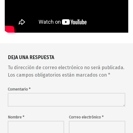
Volver a la navegación principal
barrio de Malasaña
concierto
conciertos
DEJA UNA RESPUESTA
conciertos en Madrid
Tu dirección de correo electrónico no será publicada.
conciertos en Malasaña
en vivo
indie
Los campos obligatorios están marcados con
*
indie pop
live music
Madrid
madrid en vivo
malasaña
Comentario
*
Maravillas
Maravillas Club
música en directo
musica en vivo
pop
rock
Nombre
*
Correo electrónico
*