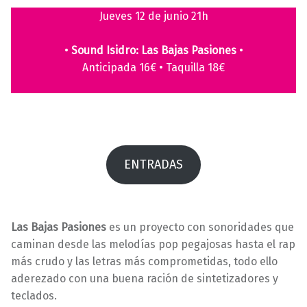
1
a
Jueves 12 de junio 21h
/
r
0
a
•
Sound Isidro: Las Bajas Pasiones
•
5
v
Anticipada 16€ • Taquilla 18€
/
i
2
l
0
l
2
a
5
s
ENTRADAS
Las Bajas Pasiones
es un proyecto con sonoridades que
caminan desde las melodías pop pegajosas hasta el rap
más crudo y las letras más comprometidas, todo ello
aderezado con una buena ración de sintetizadores y
teclados.