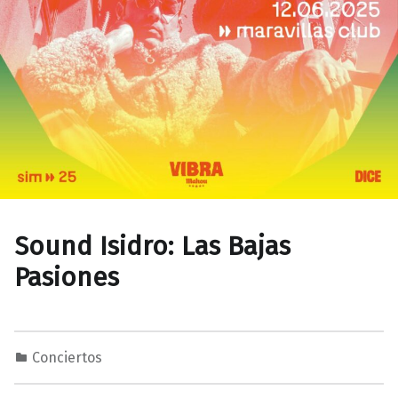
Sound Isidro: Las Bajas
Pasiones
Conciertos
0
0
M