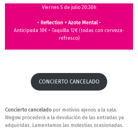
2
a
Viernes 5 de julio 20:30h
/
r
0
a
•
Reflection + Azote Mental
•
6
v
Anticipada 10€ • Taquilla 12€ (todas con cerveza-
/
i
refresco)
2
l
0
l
2
a
4
s
CONCIERTO CANCELADO
Concierto cancelado
por motivos ajenos a la sala.
Wegow procederá a la devolución de las entradas ya
adquiridas. Lamentamos las molestias ocasionadas.