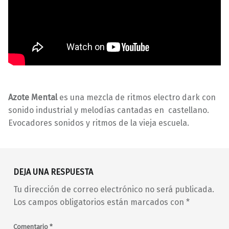
Azote Mental
es una mezcla de ritmos electro dark con
sonido industrial y melodías cantadas en castellano.
Evocadores sonidos y ritmos de la vieja escuela.
Volver a la navegación principal
barrio de Malasaña
concierto
conciertos
DEJA UNA RESPUESTA
conciertos en Madrid
Tu dirección de correo electrónico no será publicada.
conciertos en Malasaña
dark
electro
en vivo
Los campos obligatorios están marcados con
*
indie
indie pop
indie-rock
industrial
live music
Comentario
*