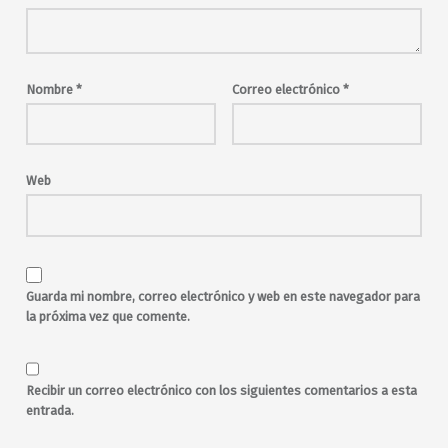
Madrid
madrid en vivo
malasaña
Maravillas
Maravillas Club
música en directo
musica en vivo
pop
rock
Nombre
*
Correo electrónico
*
synthpop
Web
Guarda mi nombre, correo electrónico y web en este navegador para
la próxima vez que comente.
Recibir un correo electrónico con los siguientes comentarios a esta
entrada.