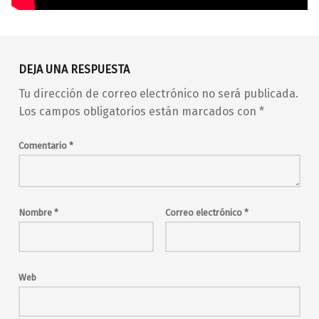
Volver a la navegación principal
barrio de Malasaña
Chula
concierto
DEJA UNA RESPUESTA
conciertos
conciertos en Madrid
Tu dirección de correo electrónico no será publicada.
conciertos en Malasaña
en vivo
indie
Los campos obligatorios están marcados con
*
indie pop
live music
Madrid
madrid en vivo
malasaña
Comentario
*
Maravillas
Maravillas Club
música en directo
musica en vivo
pop
pop en español
Postales Negras
rock
Nombre
*
Correo electrónico
*
Web