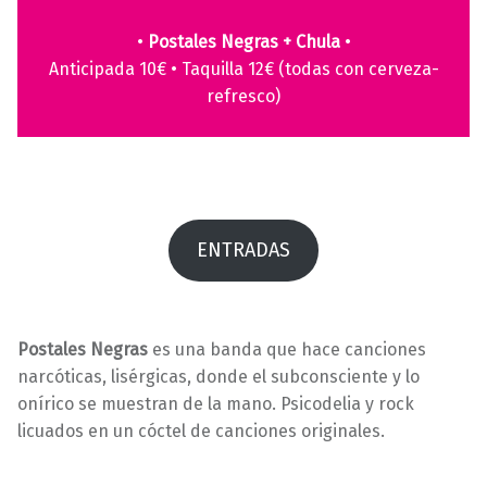
0
a
•
Postales Negras + Chula
•
4
v
Anticipada 10€ • Taquilla 12€ (todas con cerveza-
/
i
refresco)
2
l
0
l
2
a
5
s
ENTRADAS
Postales Negras
es una banda que hace canciones
narcóticas, lisérgicas, donde el subconsciente y lo
onírico se muestran de la mano. Psicodelia y rock
licuados en un cóctel de canciones originales.