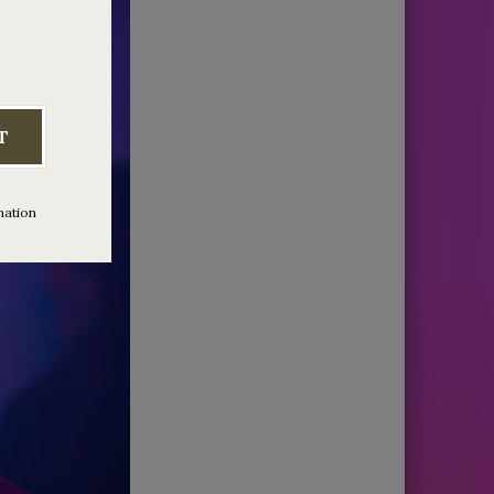
T
mation