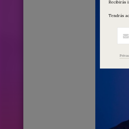
Recibirás 
Tendrás ac
Priva