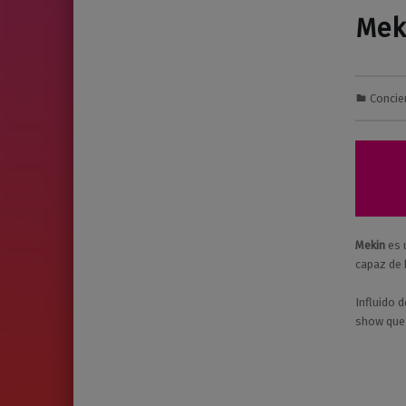
Mek
Concie
2
0
1
/
0
2
/
2
Mekin
es 
0
capaz de 
2
3
Influido 
show que 