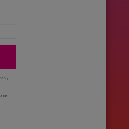
sco y
ae un