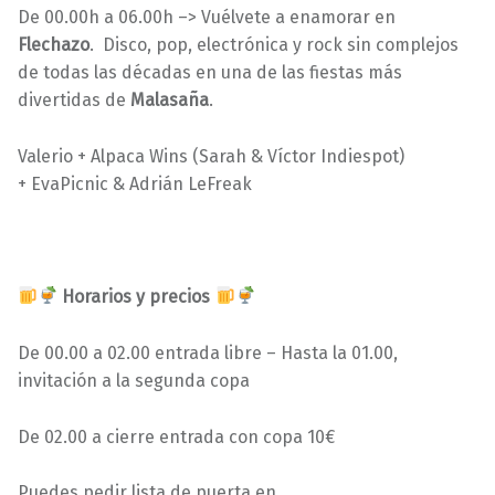
De 00.00h a 06.00h –> Vuélvete a enamorar en
Flechazo
.
Disco, pop, electrónica y rock sin complejos
de todas las décadas en una de las fiestas más
divertidas de
Malasaña
.
Valerio +
Alpaca Wins (
Sarah
&
Víctor
Indiespot
)
+
Eva
Picnic
& Adrián LeFreak
Horarios y precios
De 00.00 a 02.00 entrada libre – Hasta la 01.00,
invitación a la segunda copa
De 02.00 a cierre entrada con copa 10€
Puedes pedir lista de puerta en