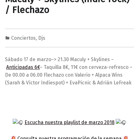
/ Flechazo
Conciertos
,
Djs
1
0
M
2
a
Sábado 17 de marzo–> 21.30 Maculy + Skylines –
/
r
Anticipadas 6€
– Taquilla 8€, 11€ con cerveza-refresco –
0
a
De 00.00 a 06.00 Flechazo con Valerio +
Alpaca Wins
3
v
(
Sarah
&
Víctor
Indiespot
) +
Eva
Picnic
& Adrián LeFreak
/
i
2
l
0
l
1
a
8
s
Escucha nuestra playlist de marzo 2018
Consulta nuestra programación de la semana