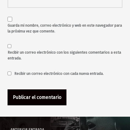
rock and roll
sabado
salir por Madrid
salir por malasaña
Sarah
sesiones
Skylines
toda la noche
Guarda mi nombre, correo electrónico y web en este navegador para
Ultramarinos Mastering
la próxima vez que comente.
Valerio
Víctor Indiespot
Westline Studios
Recibir un correo electrónico con los siguientes comentarios a esta
entrada.
Recibir un correo electrónico con cada nueva entrada.
Navegación de entradas
ANTERIOR ENTRADA