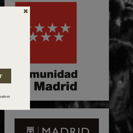
T
mation