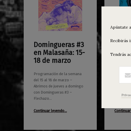
Apúntate a
Recibirás 
Domingueras #3
Macu
0
0
13/03/2018
Maravillas
12/03/2018
Maravillas
en Malasaña: 15-
Skyli
Tendrás ac
18 de marzo
rock)
Programación de la semana
Sábado 1
del 15 al 18 de marzo –
Maculy + 
Abrimos de jueves a domingo
6€– Taqui
con Domingueras #3 –
cerveza-r
Priva
Flechazo…
06.00…
“Domingueras #3 en Malasaña: 15-18 de marzo”
Continuar leyendo
…
Continuar