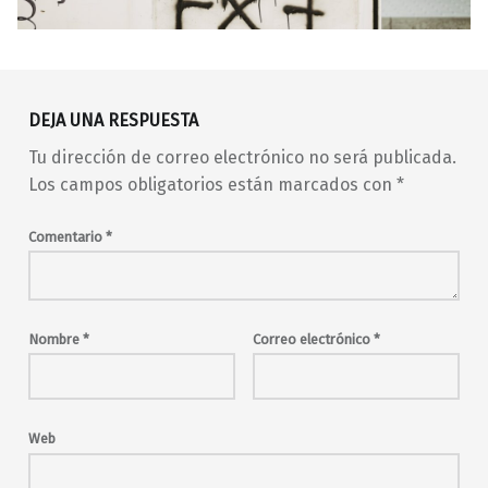
Volver a la navegación principal
Afer
barrio de Malasaña
Bermu
Bj
DEJA UNA RESPUESTA
concierto
conciertos
hip hop
indie
Tu dirección de correo electrónico no será publicada.
Kota Fest
Madrid
madrid en vivo
Los campos obligatorios están marcados con
*
malasaña
Maravillas
Maravillas Club
música en directo
Comentario
*
música urbana
pop
Tuki MS
urban
urbana
Nombre
*
Correo electrónico
*
Web