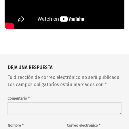
Volver a la navegación principal
Baldosa
barrio de Malasaña
concierto
DEJA UNA RESPUESTA
conciertos
conciertos en Madrid
Tu dirección de correo electrónico no será publicada.
conciertos en Malasaña
en vivo
Los campos obligatorios están marcados con
*
indie
indie pop
indie rock
live music
Madrid
madrid en vivo
Comentario
*
malasaña
Maravillas
Maravillas Club
música en directo
musica en vivo
pop
punk
rock
shoegaze
Nombre
*
Correo electrónico
*