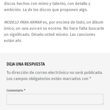
discos hechos con mimo y talento, con detalle y
ambición. La de los discos que proponen algo.
MODELO PARA ARMAR
es, por encima de todo, un álbum
único, un
rara avis
en su escena. No hace falta buscarle
un significado. Déselo usted mismo. Las canciones
están ahí.
Volver a la navegación principal
barrio de Malasaña
bedroom pop
concierto
DEJA UNA RESPUESTA
conciertos
conciertos en Madrid
Tu dirección de correo electrónico no será publicada.
conciertos en Malasaña
El Volcán
Los campos obligatorios están marcados con
*
en vivo
FROM
fusión
Girando por Salas
GPS
GPS14
Comentario
*
indie
indie pop
indie-rock
live music
Madrid
madrid en vivo
malasaña
Maravillas