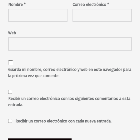
Maravillas Club
Nombre
*
Correo electrónico
*
música en directo
musica en vivo
pop
punk-pop
rock
Web
Guarda mi nombre, correo electrónico y web en este navegador para
la próxima vez que comente.
Recibir un correo electrónico con los siguientes comentarios a esta
entrada.
Recibir un correo electrónico con cada nueva entrada.