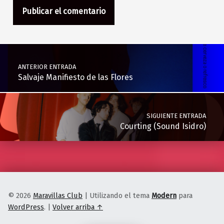
Navegación de entradas
ANTERIOR ENTRADA
Salvaje Manifiesto de las Flores
SIGUIENTE ENTRADA
Courting (Sound Isidro)
© 2026
Maravillas Club
|
Utilizando el tema
Modern
para
WordPress
.
|
Volver arriba ↑