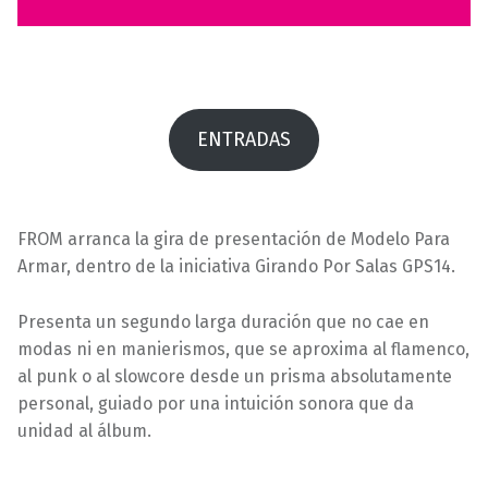
2
l
0
l
2
a
4
s
ENTRADAS
FROM arranca la gira de presentación de Modelo Para
Armar, dentro de la iniciativa Girando Por Salas GPS14.
Presenta un segundo larga duración que no cae en
modas ni en manierismos, que se aproxima al flamenco,
al punk o al slowcore desde un prisma absolutamente
personal, guiado por una intuición sonora que da
unidad al álbum.