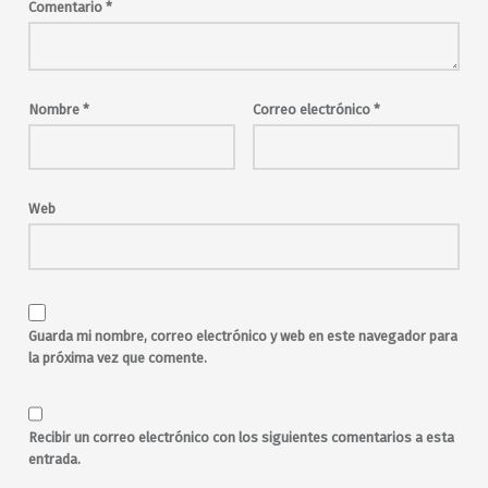
electro
Comentario
*
electrónica
fiesta
garage
gay
genderfluid
indie
Indie Disco Club
indie-pop
indie-rock
jueves
Nombre
*
Correo electrónico
*
lesbian
Madrid
Makutech
malasaña
Maravillas
Maravillas Club
miércoles
noche
Noche de Reyes
Web
Papa loves Mambo
party
petardeo
pop
queer
Reyes
rock
rock and roll
sabado
sábado noche
salir por Madrid
salir por malasaña
sesiones
Guarda mi nombre, correo electrónico y web en este navegador para
The Garage Club
la próxima vez que comente.
Tony Martin
Tsunami Genderfluid
Universel
viernes
Wonderful Wednesdays
Recibir un correo electrónico con los siguientes comentarios a esta
Wonderful Wednesdays Manu Fascination
entrada.