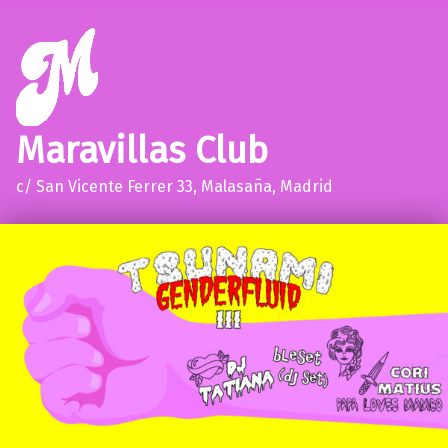
Maravillas Club
c/ San Vicente Ferrer 33, Malasaña, Madrid