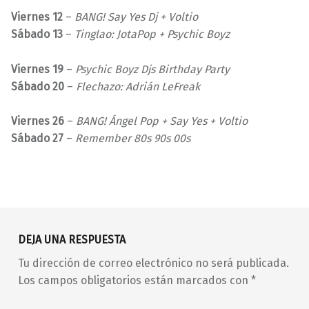
Viernes 12
–
BANG! Say Yes Dj + Voltio
Sábado 13
–
Tinglao: JotaPop + Psychic Boyz
Viernes 19
–
Psychic Boyz Djs Birthday Party
Sábado 20
–
Flechazo: Adrián LeFreak
Viernes 26
–
BANG! Ángel Pop + Say Yes + Voltio
Sábado 27
–
Remember 80s 90s 00s
Volver a la navegación principal
80s
Adolf Dj
Alf Farlow
barrio de Malasaña
DEJA UNA RESPUESTA
Bleset
Bleset Dj Set
Cori Matius
Tu dirección de correo electrónico no será publicada.
dance
Digital 21
Los campos obligatorios están marcados con
*
Digital 21 Dj Set
disco
Dj Hulk
dj lovers
Dj Tatiana
djs