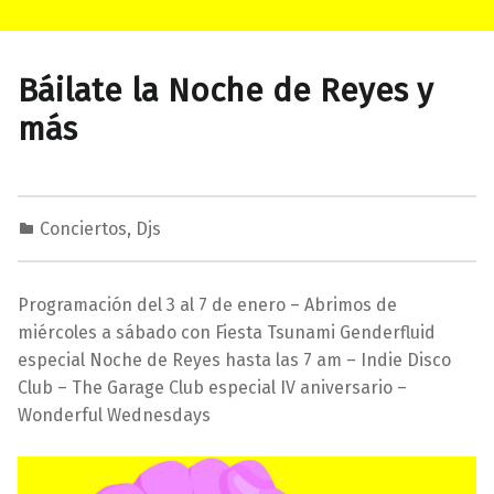
Báilate la Noche de Reyes y
más
Conciertos
,
Djs
0
0
M
2
a
Programación del 3 al 7 de enero – Abrimos de
/
r
miércoles a sábado con Fiesta Tsunami Genderfluid
0
a
especial Noche de Reyes hasta las 7 am – Indie Disco
1
v
Club – The Garage Club especial IV aniversario –
/
i
Wonderful Wednesdays
2
l
0
l
1
a