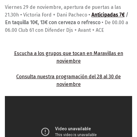
0
a
Viernes 29 de noviembre, apertura de puertas a las
/
r
21.30h • Victoria Ford + Dani Pacheco •
Anticipadas 7€
/
1
a
En taquilla 10€, 13€ con cerveza o refresco
• De 00.00 a
1
v
06.00 Club 61 con Difender Djs + Avant + ACE
/
i
2
l
0
l
Escucha a los grupos que tocan en Maravillas en
1
a
noviembre
9
s
Consulta nuestra programación del 28 al 30 de
noviembre