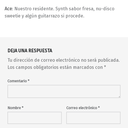
Ace
: Nuestro residente. Synth sabor fresa, nu-disco
sweetie y algún guitarrazo si procede.
Volver a la navegación principal
80s
abierto toda la noche
ACE
alternativa
DEJA UNA RESPUESTA
Avant
barrio de Malasaña
Tu dirección de correo electrónico no será publicada.
barrio de Maravillas
canción de autor
Los campos obligatorios están marcados con
*
club
Club 61
clubbing
Dani Pacheco
Difender Djs
Comentario
*
Dirty Projectors
disco
djs
entrada libre
fiesta
folk
folk rock alternativo
folk-rock
Furia Trinidad
Nombre
*
Correo electrónico
*
future funk
GAS Drummers
Guided by Voices
house
Hymalaya
LCD Soundsytem
Madrid