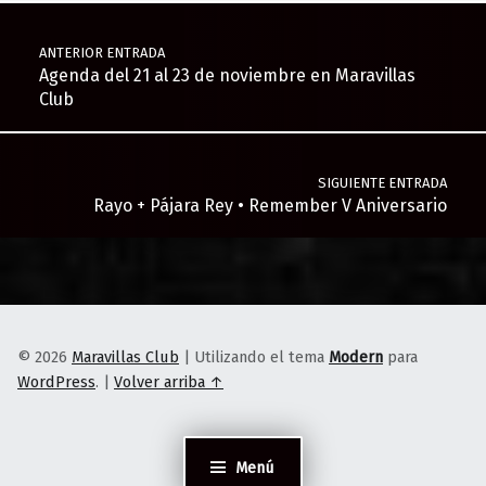
Navegación de entradas
ANTERIOR ENTRADA
Agenda del 21 al 23 de noviembre en Maravillas
Club
SIGUIENTE ENTRADA
Rayo + Pájara Rey • Remember V Aniversario
© 2026
Maravillas Club
|
Utilizando el tema
Modern
para
WordPress
.
|
Volver arriba ↑
Menú