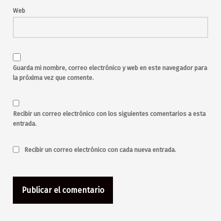
malasaña
Maravillas
Web
Maravillas Club
nu-disco
Nueva Vulcano
post-punk
Rafael Camisón
salir los viernes
salir por Madrid
salir por malasaña
synth
Guarda mi nombre, correo electrónico y web en este navegador para
synth pop
The National
la próxima vez que comente.
toda la noche
Victoria Ford
viernes
Wolf Parade
Recibir un correo electrónico con los siguientes comentarios a esta
entrada.
Recibir un correo electrónico con cada nueva entrada.