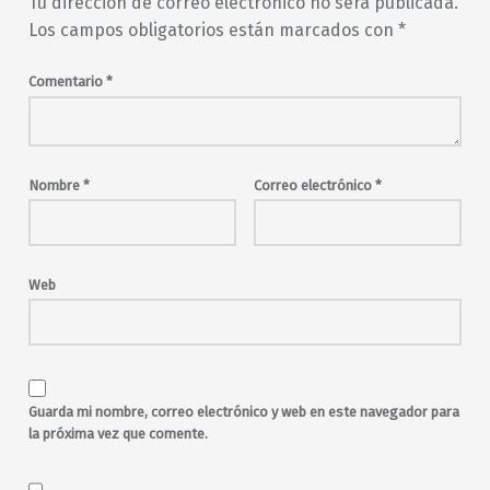
Tu dirección de correo electrónico no será publicada.
hard rock
indie-pop
indie-rock
Los campos obligatorios están marcados con
*
jueves
Kokomo
Lecciones de vuelo
Mantra for Saints
Comentario
*
Mayor Tom
miércoles
New Wave
Pincha Klau
pop
poptubre
psicodelia
rock
rock and roll
sabado
Nombre
*
Correo electrónico
*
Satisfaction
viernes
Voltio
Voltio Pinchadiscos
Wild Rippet
Web
Guarda mi nombre, correo electrónico y web en este navegador para
la próxima vez que comente.