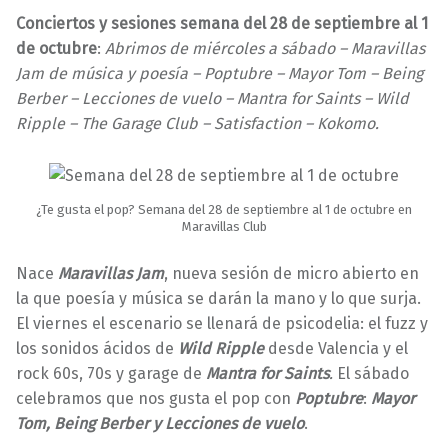
7
a
Conciertos y sesiones semana del 28 de septiembre al 1
/
r
de octubre
:
Abrimos de miércoles a sábado – Maravillas
0
a
Jam de música y poesía – Poptubre – Mayor Tom – Being
9
v
Berber – Lecciones de vuelo – Mantra for Saints – Wild
/
i
Ripple – The Garage Club – Satisfaction – Kokomo.
2
l
0
l
1
a
6
s
¿Te gusta el pop? Semana del 28 de septiembre al 1 de octubre en
Maravillas Club
Nace
Maravillas Jam
, nueva sesión de micro abierto en
la que poesía y música se darán la mano y lo que surja.
El viernes el escenario se llenará de psicodelia: el fuzz y
los sonidos ácidos de
Wild Ripple
desde Valencia y el
rock 60s, 70s y garage de
Mantra for Saints
.
El sábado
celebramos que nos gusta el pop con
Poptubre
:
Mayor
Tom, Being Berber y Lecciones de vuelo
.