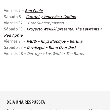
Viernes 7 –
Ben Poole
Sábado 8 –
Gabriel y Vencerás + Godino
Viernes 14 –
Bror Gunnar Jansson
Sábado 15 –
Proyecto Waikiki presenta: The Levitants +
Red Apple
Viernes 21 –
PAUW + Rhys Bloodjoy + Berlina
Sábado 22 –
Devilsight + Brain Over Dust
Viernes 28 –
DeLarge + Los Wilds + The Bärds
Volver a la navegación principal
60s
70s
80s
Bea Solar dj
Being Berber
DEJA UNA RESPUESTA
Clara Guitar
Dj Adolf
fuzz
garage