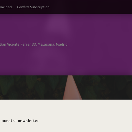
ivacidad
Confirm Subscription
 San Vicente Ferrer 33, Malasaña, Madrid
 nuestra newsletter