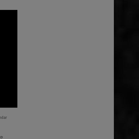
ndar
to