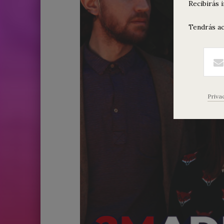
Recibirás 
Tendrás ac
Priva