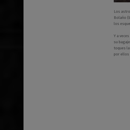
Los astro
Bolaño (b
los esque
Y a veces
su bagaje
toques la
por ello