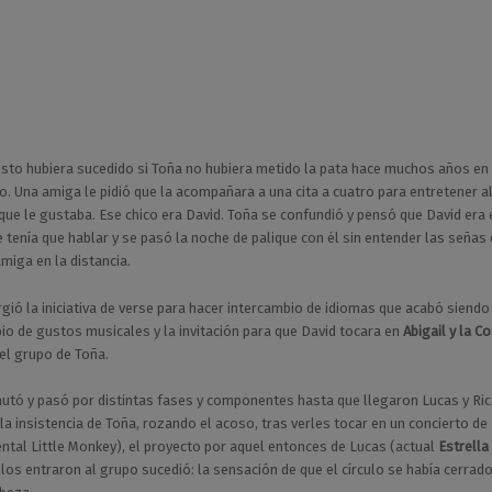
sto hubiera sucedido si Toña no hubiera metido la pata hace muchos años en
o. Una amiga le pidió que la acompañara a una cita a cuatro para entretener a
 que le gustaba. Ese chico era David. Toña se confundió y pensó que David era
e tenía que hablar y se pasó la noche de palique con él sin entender las señas 
amiga en la distancia.
rgió la iniciativa de verse para hacer intercambio de idiomas que acabó siendo
io de gustos musicales y la invitación para que David tocara en
Abigail y la C
 el grupo de Toña.
utó y pasó por distintas fases y componentes hasta que llegaron Lucas y Ric
 la insistencia de Toña, rozando el acoso, tras verles tocar en un concierto d
ntal Little Monkey), el proyecto por aquel entonces de Lucas (actual
Estrella
los entraron al grupo sucedió: la sensación de que el círculo se había cerrado