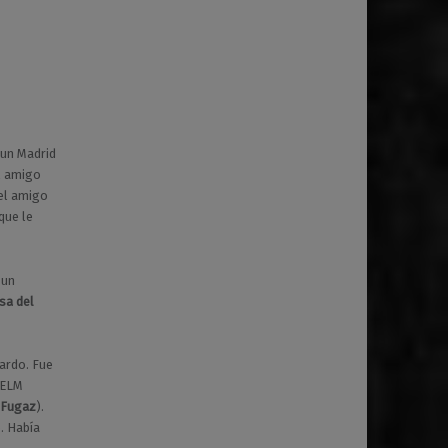
 un Madrid
l amigo
 el amigo
que le
 un
osa del
ardo. Fue
e ELM
 Fugaz
).
. Había