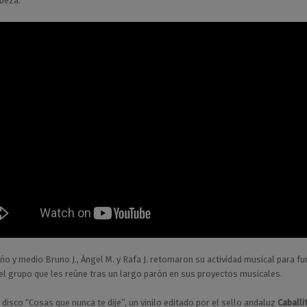
beza.
ño y medio Bruno J., Ángel M. y Rafa J. retomaron su actividad musical para fu
 el grupo que les reúne tras un largo parón en sus proyectos musicales.
 disco “Cosas que nunca te dije”, un vinilo editado por el sello andaluz
Caballi