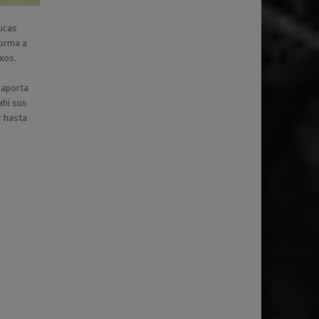
Lucas
forma a
xos.
 aporta
ahí sus
ir hasta