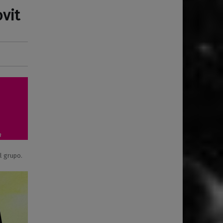
vit
a
l grupo.