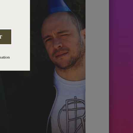
T
mation