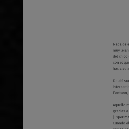
Nada de e
muy lejan
del chico
con el qu
hacía su 
De ahí su
intercamb
Pantano
,
Aquello m
gracias a
(Experime
Cuando el