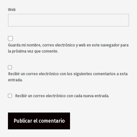
Melodías de Sombras
monólogos
musicales
Web
Nerea Vázquez
Nochevieja
piscolabis
Remember
rock
rock alternativo
rock and roll
Saltantes Teatro
Say Yes Dj
Star Wars
synth pop
Guarda mi nombre, correo electrónico y web en este navegador para
teatro
The Garage Club
la próxima vez que comente.
Vamos a contar mentiras
Yasmin Sadeghi
Recibir un correo electrónico con los siguientes comentarios a esta
entrada.
Recibir un correo electrónico con cada nueva entrada.