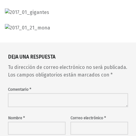
Volver a la navegación principal
00s
2016
2017
80s
90s
Adrián LeFreak
DEJA UNA RESPUESTA
Año Nuevo
BANG!
brit pop
cava
cerveza
Tu dirección de correo electrónico no será publicada.
cerveza artesanal
cotillón
Los campos obligatorios están marcados con
*
dark wave
Dj Adolf
dj lovers
fiesta
Gigantes
Comentario
*
God Save the Comedy
guardarropa
indie
indie-pop
indie-rock
indietrónica
Javi Castro
Madrid
malasaña
Nombre
*
Correo electrónico
*
Manu Fascination
Maravillas
Maravillas Club
Mariano 666