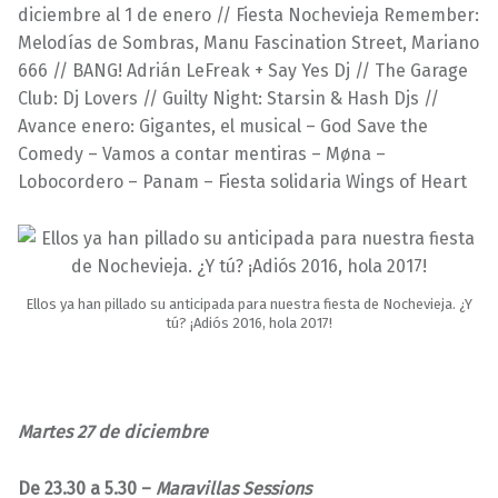
diciembre al 1 de enero // Fiesta Nochevieja Remember:
1
a
Melodías de Sombras, Manu Fascination Street, Mariano
2
v
666 // BANG! Adrián LeFreak + Say Yes Dj // The Garage
/
i
Club: Dj Lovers // Guilty Night: Starsin & Hash Djs //
2
l
Avance enero: Gigantes, el musical – God Save the
0
l
Comedy – Vamos a contar mentiras – Møna –
1
a
Lobocordero – Panam – Fiesta solidaria Wings of Heart
6
s
Ellos ya han pillado su anticipada para nuestra fiesta de Nochevieja. ¿Y
tú? ¡Adiós 2016, hola 2017!
Martes 27 de diciembre
De 23.30 a 5.30 –
Maravillas Sessions