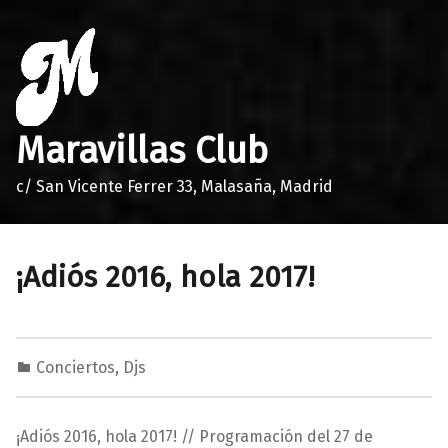
Maravillas Club
c/ San Vicente Ferrer 33, Malasaña, Madrid
¡Adiós 2016, hola 2017!
Conciertos
,
Djs
2
0
M
7
a
¡Adiós 2016, hola 2017! // Programación del 27 de
/
r